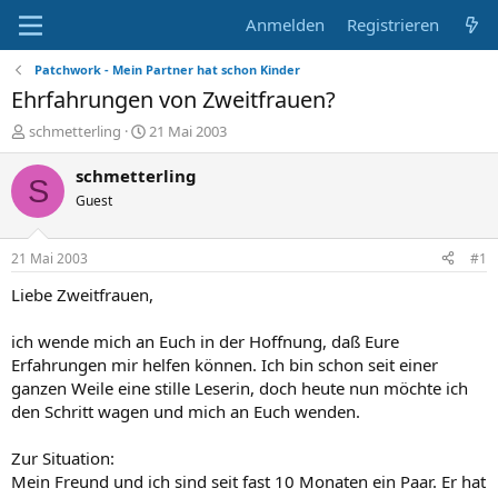
Anmelden
Registrieren
Patchwork - Mein Partner hat schon Kinder
Ehrfahrungen von Zweitfrauen?
E
E
schmetterling
21 Mai 2003
r
r
s
s
schmetterling
S
t
t
Guest
e
e
l
l
l
l
21 Mai 2003
#1
e
t
r
a
Liebe Zweitfrauen,
m
ich wende mich an Euch in der Hoffnung, daß Eure
Erfahrungen mir helfen können. Ich bin schon seit einer
ganzen Weile eine stille Leserin, doch heute nun möchte ich
den Schritt wagen und mich an Euch wenden.
Zur Situation:
Mein Freund und ich sind seit fast 10 Monaten ein Paar. Er hat