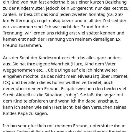
ein Kind von nun fast anderthalb aus einer kurzen Beziehung
zu der Kindesmutter, jedoch kein Sorgerecht, nur das Recht zu
zahlen. Er besucht das Kind jeden zweiten Sonntag (ca. 250
km Entfernung), regelmäßig bevor und in all der Zeit seit der
wir zusammen sind. Ich war nicht der Grund für die
Trennung, wir lernen uns richtig erst viel später kennen und
kamen erst nach der Trennung von meinem damaligen Ex
Freund zusammen.
Aus der Sicht der Kindesmutter sieht das alles ganz anders
aus. Sie hat ihre eigene Wahrheit (Hure, Kind dem Vater
weggenommen etc…. üble Dinge auf die ich nicht weiter
eingehen möchte, da das nicht mein Niveau ist) über Internet,
ICQ und bei allen die es hören wollten verbreitet, auch
gegenüber meinem Freund. Es gab zwischen den beiden viel
Streit. Aktuell ist die Situation „ruhig“. Sie läßt ihn sogar mit
dem Kind telefonieren und wenn ich ihn dabei anschaue,
kann ich sehen wie sein Herz lacht, bei den Versuchen seines
Kindes Papa zu sagen.
Ich bin sehr glücklich mit meinem Freund, unterstütze ihn in
dieser Sache völlig und bringe sehr viel Verständnis für seine