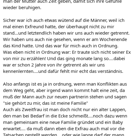
man der Mutter auch Zeit geben, damit sich ihre Gefühle
wieder beruhigen.
Sicher war ich auch etwas wütend auf die Männer, weil ich
mal einen Exfreund hatte, der überhaupt nicht zu mir
stand...und letztendlich haben wir uns auch wieder getrennt.
Wir haben uns auch nie gesehen, wenn er am Wochenende
das Kind hatte. Und das war für mich auch in Ordnung.
Was eben nicht in Ordnung war: Er traute sich nicht seiner Ex
von mir zu erzählen! Und das ging monate lang so....dabei
war er schon 2 Jahre von ihr getrennt als wir uns
kennenlernten....und dafür fehlt mir echt das verständnis.
Also anfangs ist es ja in ordnung, wenn man Konflikten aus
dem Weg geht, aber irgend wann kommt halt eine zeit, da
muß der Mann auch zur neuen partnerin stehen und sagen
"sie gehört zu mir, das ist meine Familie"
Auch als Zweitfrau ist man doch nicht nur ein alter Lappen,
den man bei Bedarf in die Ecke schmeißt....noch dazu wenn
man gemeinsam eine neue Familie gründet und ein Baby
erwartet.... da muß dann eben die Exfrau auch mal vor die
Tatsachen gestellt werden....oder wie lange darf der mann