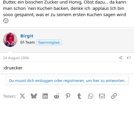
Butter, ein bisschen Zucker und Honig, Obst dazu... da kann
man schon ´nen Kuchen backen, denke ich :applaus Ich bin
sooo gespannt, was er zu seinem ersten Kuchen sagen wird
🙂
Birgit
EF-Team
Teammitglied
24 August 2006
#7
:druecker
Du musst dich einloggen oder registrieren, um hier zu antworten.
X (Twitter)
Bluesky
LinkedIn
Reddit
Pinterest
Tumblr
WhatsApp
E-Mail
Link
Teilen: