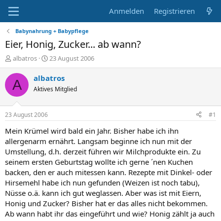
Anmelden
Registrieren
Babynahrung + Babypflege
Eier, Honig, Zucker... ab wann?
E
E
albatros
23 August 2006
r
r
s
s
albatros
A
t
t
Aktives Mitglied
e
e
l
l
l
l
23 August 2006
#1
e
t
r
a
Mein Krümel wird bald ein Jahr. Bisher habe ich ihn
m
allergenarm ernährt. Langsam beginne ich nun mit der
Umstellung, d.h. derzeit führen wir Milchprodukte ein. Zu
seinem ersten Geburtstag wollte ich gerne ´nen Kuchen
backen, den er auch mitessen kann. Rezepte mit Dinkel- oder
Hirsemehl habe ich nun gefunden (Weizen ist noch tabu),
Nüsse o.ä. kann ich gut weglassen. Aber was ist mit Eiern,
Honig und Zucker? Bisher hat er das alles nicht bekommen.
Ab wann habt ihr das eingeführt und wie? Honig zählt ja auch