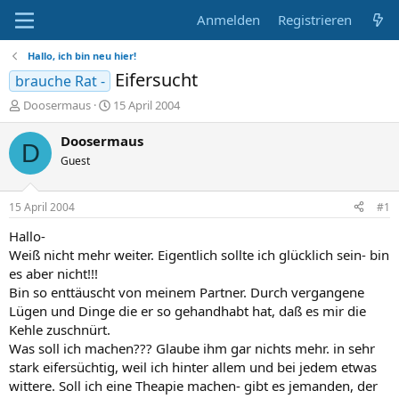
Anmelden
Registrieren
Hallo, ich bin neu hier!
Eifersucht
brauche Rat -
E
E
Doosermaus
15 April 2004
r
r
s
s
Doosermaus
D
t
t
Guest
e
e
l
l
l
l
15 April 2004
#1
e
t
r
a
Hallo-
m
Weiß nicht mehr weiter. Eigentlich sollte ich glücklich sein- bin
es aber nicht!!!
Bin so enttäuscht von meinem Partner. Durch vergangene
Lügen und Dinge die er so gehandhabt hat, daß es mir die
Kehle zuschnürt.
Was soll ich machen??? Glaube ihm gar nichts mehr. in sehr
stark eifersüchtig, weil ich hinter allem und bei jedem etwas
wittere. Soll ich eine Theapie machen- gibt es jemanden, der