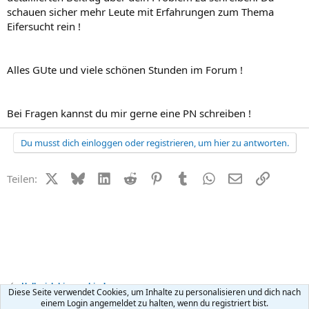
schauen sicher mehr Leute mit Erfahrungen zum Thema
Eifersucht rein !
Alles GUte und viele schönen Stunden im Forum !
Bei Fragen kannst du mir gerne eine PN schreiben !
Du musst dich einloggen oder registrieren, um hier zu antworten.
X (Twitter)
Bluesky
LinkedIn
Reddit
Pinterest
Tumblr
WhatsApp
E-Mail
Link
Teilen:
Hallo, ich bin neu hier!
Diese Seite verwendet Cookies, um Inhalte zu personalisieren und dich nach
einem Login angemeldet zu halten, wenn du registriert bist.