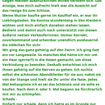
Gegen meinen ausdrücklichen Willen versteht sich. Das
einzige, was mich aufrecht hielt war die Aussicht auf
das riesige Eis zum Schluss.
Meine Mutter kaufte gerne im Kaufhof ein, er war ihr
Lieblingsladen. Sie konnte stundenlang in den Kleidern
wühlen und mich einfach daneben stehen lassen.
Bedient und damit auch noch unterstützt von diesen
äußerst netten Verkäuferinnen. Immer korrekt,
zuvorkommend und scheinbar unendlich ausdauernd.
Ein Völkchen für sich!
Mir ging das ganz gehörig auf den Zwirn. Ich ging fast
ein vor Langeweile. So manches Mal hätte ich mir um
ein Haar (gerne?!) in die Hosen gemacht, um diese
Verbindung zu beenden. Deshalb entschloss ich mich
ihnen gehörig auf die Nerven zu gehen. Ich suchte
selbst die schönsten Abendkleider für sie aus, nahm sie
von der Stange und hielt sie Ihr unter die Nase. Jedes
Mal behauptete ich es sei das Schönste und sie solle es
kaufen. Nach dem 4. oder 5. Mal begann sie fürchterlich
mit mir zu schimpfen.
Schade -
Einfach nur schade, denn ich hatte es im Grunde nur