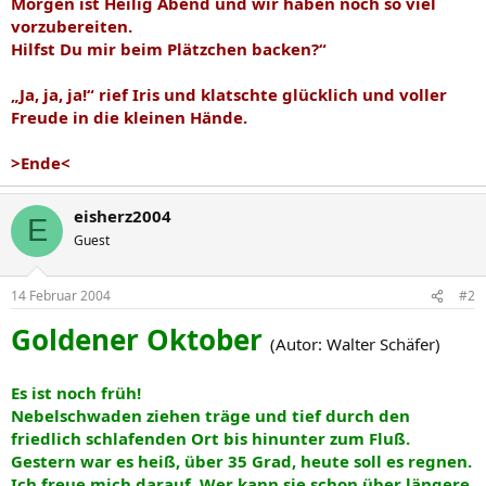
Morgen ist Heilig Abend und wir haben noch so viel
vorzubereiten.
Hilfst Du mir beim Plätzchen backen?“
„Ja, ja, ja!“ rief Iris und klatschte glücklich und voller
Freude in die kleinen Hände.
>Ende<
eisherz2004
E
Guest
14 Februar 2004
#2
Goldener Oktober
(Autor: Walter Schäfer)
Es ist noch früh!
Nebelschwaden ziehen träge und tief durch den
friedlich schlafenden Ort bis hinunter zum Fluß.
Gestern war es heiß, über 35 Grad, heute soll es regnen.
Ich freue mich darauf. Wer kann sie schon über längere