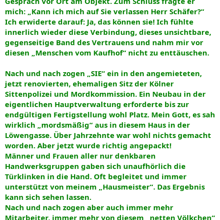
Gespräch vor Ort am Objekt. Zum Schluss fragte er
mich: „Kann ich mich auf Sie verlassen Herr Schäfer?“
Ich erwiderte darauf: Ja, das können sie! Ich fühlte
innerlich wieder diese Verbindung, dieses unsichtbare,
gegenseitige Band des Vertrauens und nahm mir vor
diesen „Menschen vom Kaufhof“ nicht zu enttäuschen.
Nach und nach zogen „SIE“ ein in den angemieteten,
jetzt renovierten, ehemaligen Sitz der Kölner
Sittenpolizei und Mordkommission. Ein Neubau in der
eigentlichen Hauptverwaltung erforderte bis zur
endgültigen Fertigstellung wohl Platz. Mein Gott, es sah
wirklich „mordsmäßig“ aus in diesem Haus in der
Löwengasse. Über Jahrzehnte war wohl nichts gemacht
worden. Aber jetzt wurde richtig angepackt!
Männer und Frauen aller nur denkbaren
Handwerksgruppen gaben sich unaufhörlich die
Türklinken in die Hand. Oft begleitet und immer
unterstützt von meinem „Hausmeister“. Das Ergebnis
kann sich sehen lassen.
Nach und nach zogen aber auch immer mehr
Mitarbeiter, immer mehr von diesem „netten Völkchen“