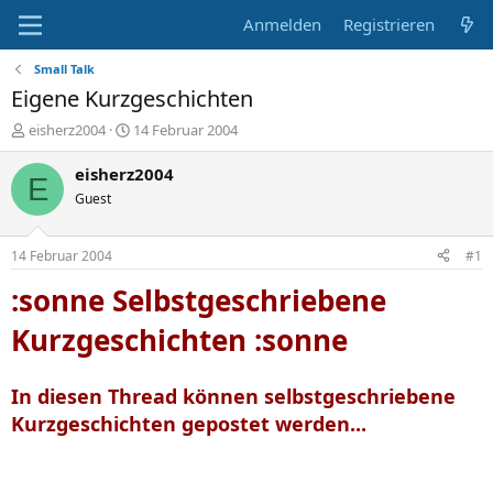
Anmelden
Registrieren
Small Talk
Eigene Kurzgeschichten
E
E
eisherz2004
14 Februar 2004
r
r
s
s
eisherz2004
E
t
t
Guest
e
e
l
l
l
l
14 Februar 2004
#1
e
t
r
a
:sonne Selbstgeschriebene
m
Kurzgeschichten :sonne
In diesen Thread können selbstgeschriebene
Kurzgeschichten gepostet werden...