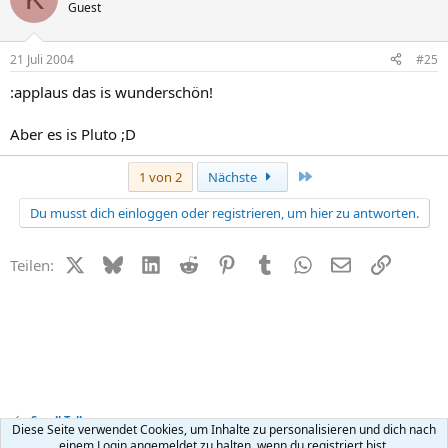
Guest
21 Juli 2004
#25
:applaus das is wunderschön!
Aber es is Pluto ;D
Letzte
1 von 2
Nächste
Du musst dich einloggen oder registrieren, um hier zu antworten.
X (Twitter)
Bluesky
LinkedIn
Reddit
Pinterest
Tumblr
WhatsApp
E-Mail
Link
Teilen:
Small Talk
Diese Seite verwendet Cookies, um Inhalte zu personalisieren und dich nach
einem Login angemeldet zu halten, wenn du registriert bist.