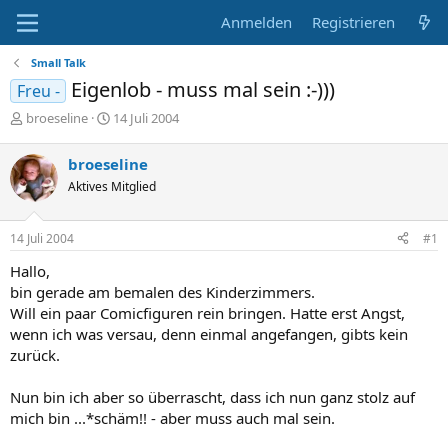
Anmelden
Registrieren
Small Talk
Eigenlob - muss mal sein :-)))
Freu -
E
E
broeseline
14 Juli 2004
r
r
s
s
broeseline
t
t
Aktives Mitglied
e
e
l
l
l
l
14 Juli 2004
#1
e
t
r
a
Hallo,
m
bin gerade am bemalen des Kinderzimmers.
Will ein paar Comicfiguren rein bringen. Hatte erst Angst,
wenn ich was versau, denn einmal angefangen, gibts kein
zurück.
Nun bin ich aber so überrascht, dass ich nun ganz stolz auf
mich bin ...*schäm!! - aber muss auch mal sein.