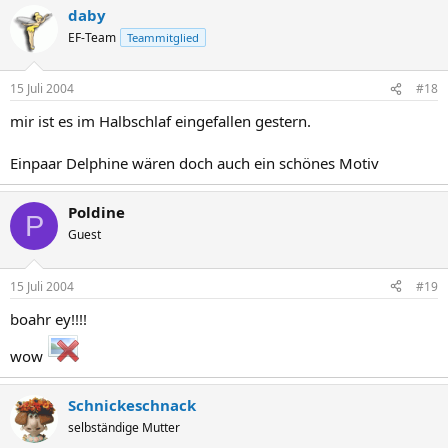
daby
EF-Team
Teammitglied
15 Juli 2004
#18
mir ist es im Halbschlaf eingefallen gestern.
Einpaar Delphine wären doch auch ein schönes Motiv
Poldine
P
Guest
15 Juli 2004
#19
boahr ey!!!!
wow
Schnickeschnack
selbständige Mutter