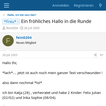
Anmelden
Registrieren
Hallo, ich bin neu hier!
Ein fröhliches Hallo in die Runde
*Freu* -
E
E
fein0204
28 Juli 2005
r
r
s
s
fein0204
F
t
t
Neues Mitglied
e
e
l
l
l
l
28 Juli 2005
#1
e
t
r
a
Hallo Ihr,
m
*lach*.... jetzt ist auch noch mein ganzer Text verschwunden !
also dann nochmal *lol*
ich bin Katja (28) , verheiratet und habe 2 Kinder: Felix Julian
(02/02) und Inka Sophie (08/04).