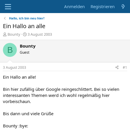
Anmelden
Registrieren
Hallo, ich bin neu hier!
Ein Hallo an alle
E
E
Bounty
3 August 2003
r
r
s
s
Bounty
B
t
t
Guest
e
e
l
l
l
l
3 August 2003
#1
e
t
r
a
Ein Hallo an alle!
m
Bin hier zufällig über Google reingeschlittert. Bei so vielen
interessanten Themen werd ich wohl regelmäßig hier
vorbeischaun.
Bis dann und viele Grüße
Bounty :bye: