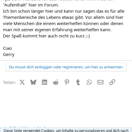
"Aufenthalt" hier im Forum.
Ich bin schon länger hier und kann nur sagen das es für alle
Themenbereiche des Lebens etwas gibt. Vor allem sind hier
viele Menschen die einem weiterhelfen können oder denen
man mit seiner eigenen Erfahrung weiterhelfen kann.
Der Spaß kommt hier auch nicht zu kurz ;-)
Ciao
Gerry
Du musst dich einloggen oder registrieren, um hier zu antworten.
X (Twitter)
Bluesky
LinkedIn
Reddit
Pinterest
Tumblr
WhatsApp
E-Mail
Link
Teilen:
Hallo, ich bin neu hier!
Diese Seite verwendet Cookies, um Inhalte zu personalisieren und dich nach