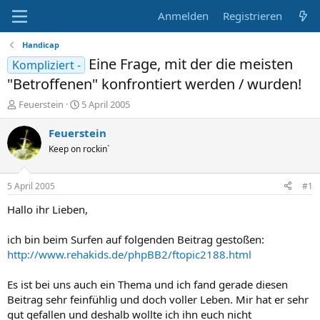
Anmelden
Registrieren
Handicap
Eine Frage, mit der die meisten
Kompliziert -
"Betroffenen" konfrontiert werden / wurden!
E
E
Feuerstein
5 April 2005
r
r
s
s
Feuerstein
t
t
Keep on rockin`
e
e
l
l
l
l
5 April 2005
#1
e
t
r
a
Hallo ihr Lieben,
m
ich bin beim Surfen auf folgenden Beitrag gestoßen:
http://www.rehakids.de/phpBB2/ftopic2188.html
Es ist bei uns auch ein Thema und ich fand gerade diesen
Beitrag sehr feinfühlig und doch voller Leben. Mir hat er sehr
gut gefallen und deshalb wollte ich ihn euch nicht