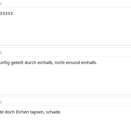
3
333333
3
 Fünfig geteilt durch einhalb, nicht einund einhalb.
3
llte doch Elchen tapsen, schade.