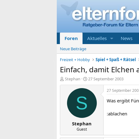
Foren
Aktuelles
News
Neue Beiträge
Freizeit + Hobby
Spiel + Spaß + Rätsel
Einfach, damit Elchen 
E
E
Stephan
27 September 2003
r
r
s
s
27 September 200
t
t
S
Was ergibt Fünf
e
e
l
l
l
l
:ablachen
e
t
Stephan
r
a
m
Guest