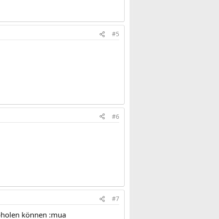
#5
#6
#7
abholen können :mua