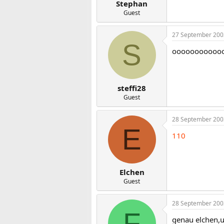
Stephan
Guest
27 September 200
S
oooooooooooo
steffi28
Guest
28 September 200
E
110
Elchen
Guest
28 September 200
F
genau elchen,u