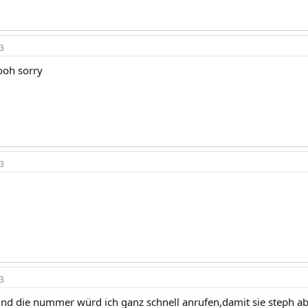
3
oh sorry
3
3
nd die nummer würd ich ganz schnell anrufen,damit sie steph 