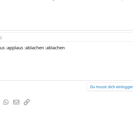
3
aus :applaus :ablachen :ablachen
Du musst dich einloggen
est
Tumblr
WhatsApp
E-Mail
Link