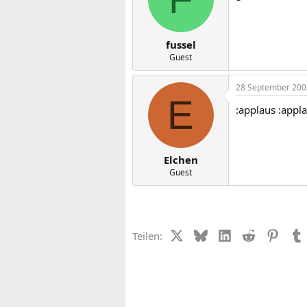
fussel
Guest
28 September 200
E
:applaus :appl
Elchen
Guest
X (Twitter)
Bluesky
LinkedIn
Reddit
Pinter
Teilen: