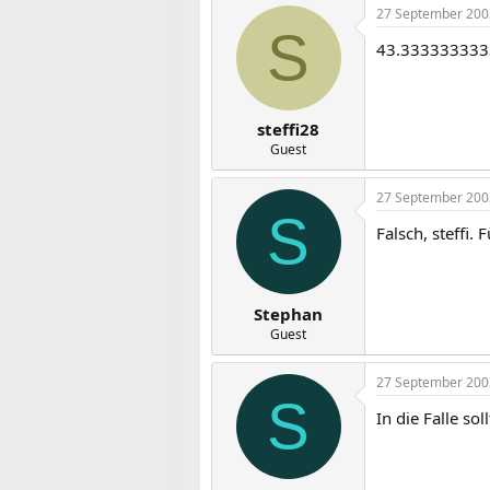
27 September 200
S
43.33333333
steffi28
Guest
27 September 200
S
Falsch, steffi.
Stephan
Guest
27 September 200
S
In die Falle so