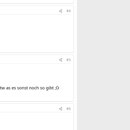
#4
#5
tw as es sonst noch so gibt ;D
#6