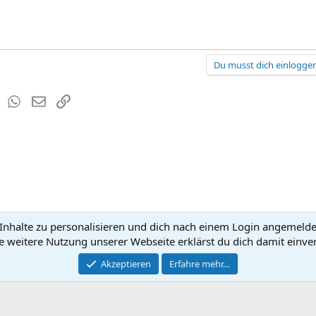
Du musst dich einloggen
est
Tumblr
WhatsApp
E-Mail
Link
nhalte zu personalisieren und dich nach einem Login angemeldet 
Kontakt
Nutzun
e weitere Nutzung unserer Webseite erklärst du dich damit einve
®
Community platform by XenForo
Akzeptieren
Erfahre mehr…
© 2010-2026 XenForo Ltd.