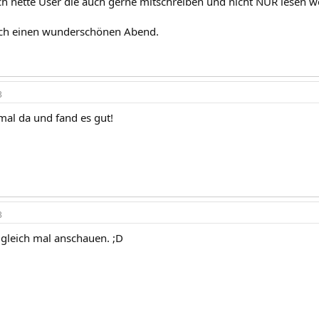
h nette User die auch gerne mitschreiben und nicht NUR lesen w
ch einen wunderschönen Abend.
3
mal da und fand es gut!
3
gleich mal anschauen. ;D