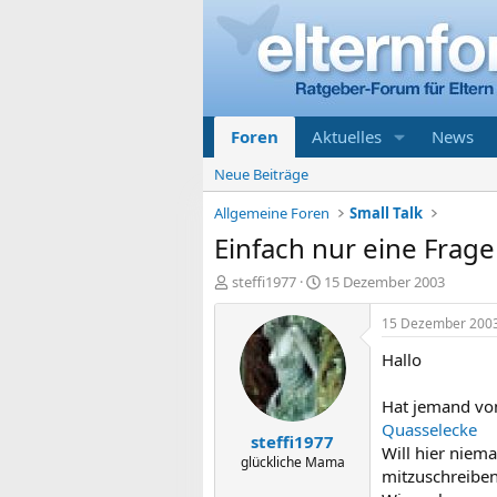
Foren
Aktuelles
News
Neue Beiträge
Allgemeine Foren
Small Talk
Einfach nur eine Frage
E
E
steffi1977
15 Dezember 2003
r
r
s
s
15 Dezember 200
t
t
Hallo
e
e
l
l
l
l
Hat jemand von
e
t
Quasselecke
steffi1977
r
a
Will hier niem
m
glückliche Mama
mitzuschreiben