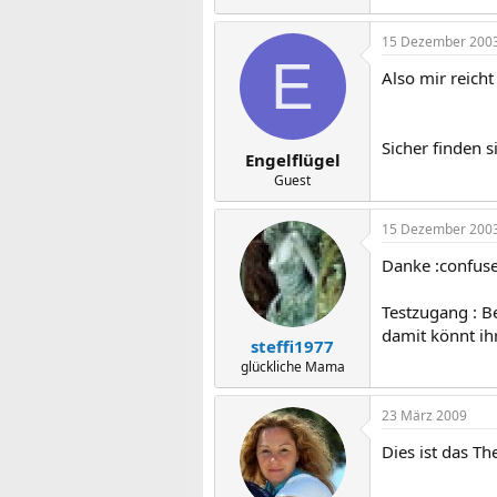
15 Dezember 200
E
Also mir reicht
Sicher finden s
Engelflügel
Guest
15 Dezember 200
Danke :confus
Testzugang : Be
damit könnt ihr
steffi1977
glückliche Mama
23 März 2009
Dies ist das T