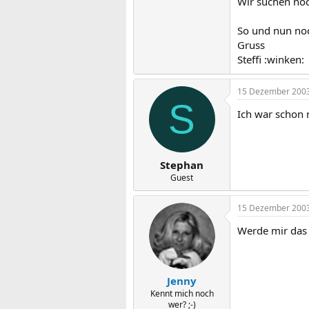
Wir suchen noc
So und nun no
Gruss
Steffi :winken:
15 Dezember 200
S
Ich war schon 
Stephan
Guest
15 Dezember 200
Werde mir das 
Jenny
Kennt mich noch
wer? ;-)