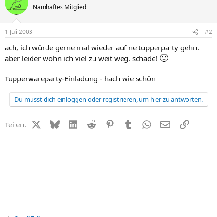
Namhaftes Mitglied
1 Juli 2003
#2
ach, ich würde gerne mal wieder auf ne tupperparty gehn.
🙁
aber leider wohn ich viel zu weit weg. schade!
Tupperwareparty-Einladung - hach wie schön
Du musst dich einloggen oder registrieren, um hier zu antworten.
X (Twitter)
Bluesky
LinkedIn
Reddit
Pinterest
Tumblr
WhatsApp
E-Mail
Link
Teilen: