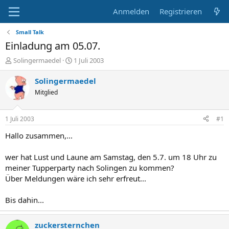
Anmelden
Registrieren
Small Talk
Einladung am 05.07.
E
E
Solingermaedel
1 Juli 2003
r
r
s
s
Solingermaedel
t
t
Mitglied
e
e
l
l
l
l
1 Juli 2003
#1
e
t
r
a
Hallo zusammen,...
m
wer hat Lust und Laune am Samstag, den 5.7. um 18 Uhr zu
meiner Tupperparty nach Solingen zu kommen?
Über Meldungen wäre ich sehr erfreut...
Bis dahin...
zuckersternchen