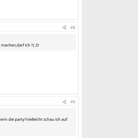
#8
machen,darf ich ?( ;D
#9
enn die party?vielleicht schau ich auf