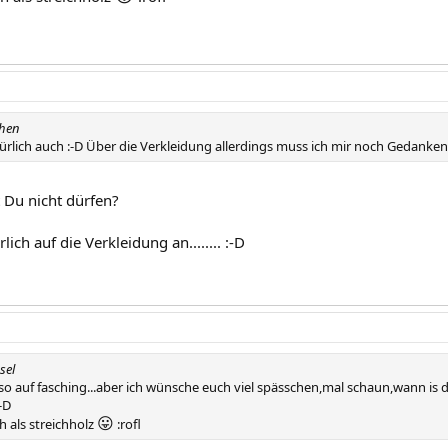
chen
rlich auch :-D Über die Verkleidung allerdings muss ich mir noch Gedanken 
 Du nicht dürfen?
ich auf die Verkleidung an........ :-D
sel
 so auf fasching...aber ich wünsche euch viel spässchen,mal schaun,wann is d
-D
😛
 als streichholz
:rofl