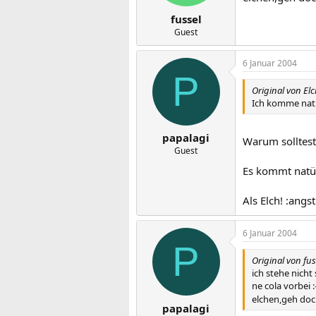
fussel
Guest
6 Januar 2004
P
Original von El
Ich komme natü
papalagi
Warum solltest
Guest
Es kommt natürl
Als Elch! :angst
6 Januar 2004
P
Original von fus
ich stehe nicht
ne cola vorbei :
elchen,geh doch
papalagi