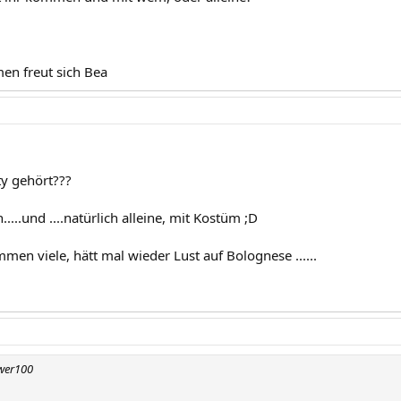
en freut sich Bea
ty gehört???
....und ....natürlich alleine, mit Kostüm ;D
men viele, hätt mal wieder Lust auf Bolognese ......
ower100