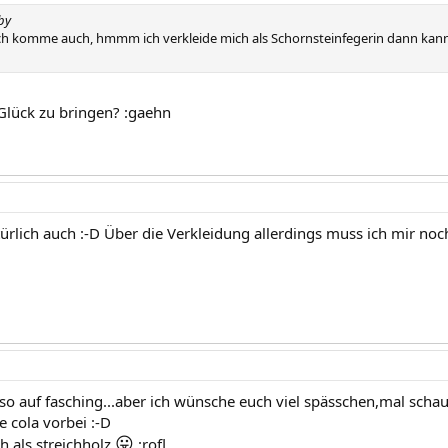
by
 ich komme auch, hmmm ich verkleide mich als Schornsteinfegerin dann kann 
Glück zu bringen? :gaehn
rlich auch :-D Über die Verkleidung allerdings muss ich mir noc
 so auf fasching...aber ich wünsche euch viel spässchen,mal schau
e cola vorbei :-D
😛
h als streichholz
:rofl