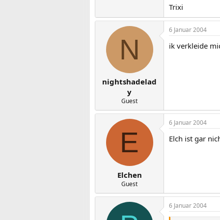
Trixi
6 Januar 2004
N
ik verkleide mic
nightshadelad
y
Guest
6 Januar 2004
E
Elch ist gar ni
Elchen
Guest
6 Januar 2004