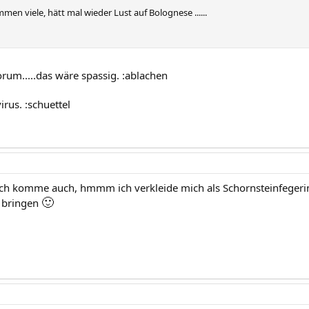
men viele, hätt mal wieder Lust auf Bolognese ......
rum.....das wäre spassig. :ablachen
rus. :schuettel
 ich komme auch, hmmm ich verkleide mich als Schornsteinfegeri
🙂
u bringen