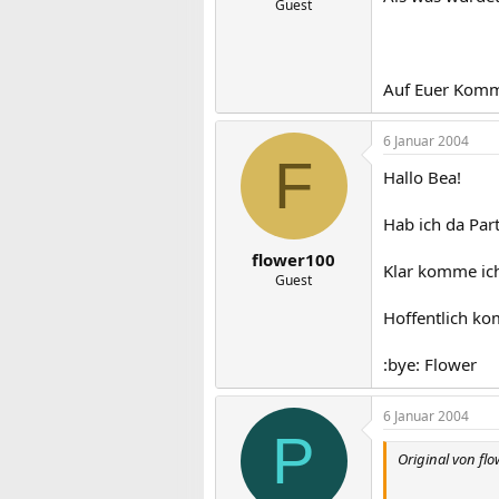
Guest
Auf Euer Komm
6 Januar 2004
F
Hallo Bea!
Hab ich da Par
flower100
Klar komme ich.
Guest
Hoffentlich kom
:bye: Flower
6 Januar 2004
P
Original von fl