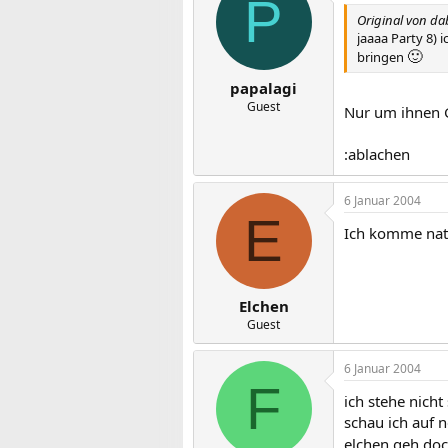
P
Original von da
jaaaa Party 8)
🙂
bringen
papalagi
Guest
Nur um ihnen 
:ablachen
6 Januar 2004
E
Ich komme natü
Elchen
Guest
6 Januar 2004
F
ich stehe nicht
schau ich auf n
elchen,geh doc