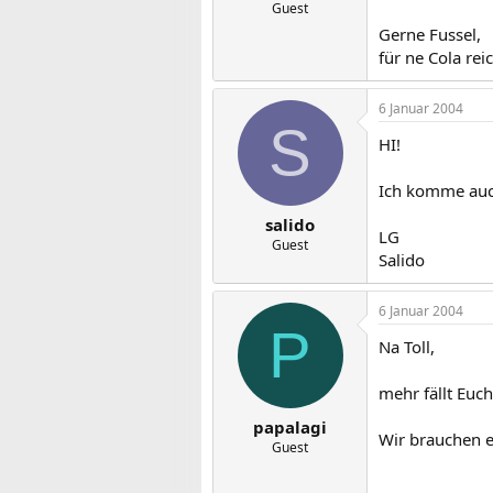
Guest
Gerne Fussel,
für ne Cola rei
6 Januar 2004
S
HI!
Ich komme auch
salido
LG
Guest
Salido
6 Januar 2004
P
Na Toll,
mehr fällt Euch
papalagi
Wir brauchen ei
Guest