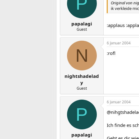
P
Original von ni
ik verkleide mic
papalagi
:applaus :appl
Guest
6 Januar 2004
N
:rofl
nightshadelad
y
Guest
6 Januar 2004
P
@nihgtshadela
Ich finde es s
papalagi
Geht es dir wi