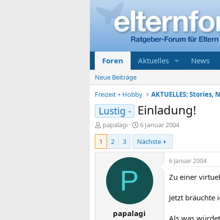
Foren
Aktuelles
News
Neue Beiträge
Freizeit + Hobby
AKTUELLES: Stories, N
Einladung!
Lustig -
E
E
papalagi
6 Januar 2004
r
r
1
2
3
Nächste
s
s
t
t
e
e
6 Januar 2004
l
l
P
Zu einer virtue
l
l
e
t
r
a
Jetzt bräuchte 
m
papalagi
Als was würdet