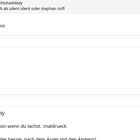
ghtshadelady
h als silent silent oder stephan :rofl
aus
dy
chön wenn du lachst. :maldrueck
eder besser, nach dem Ärger mit den Ämtern?