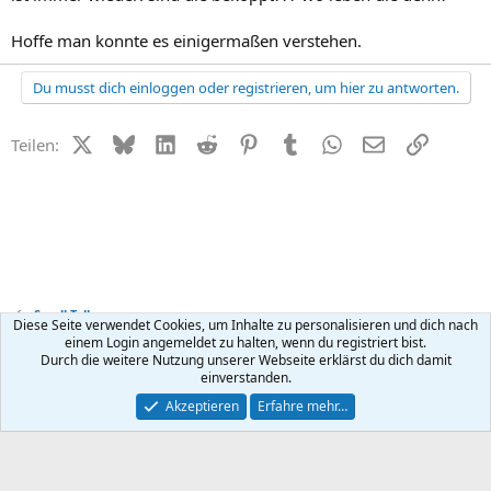
Hoffe man konnte es einigermaßen verstehen.
Du musst dich einloggen oder registrieren, um hier zu antworten.
X (Twitter)
Bluesky
LinkedIn
Reddit
Pinterest
Tumblr
WhatsApp
E-Mail
Link
Teilen:
Small Talk
Diese Seite verwendet Cookies, um Inhalte zu personalisieren und dich nach
einem Login angemeldet zu halten, wenn du registriert bist.
Durch die weitere Nutzung unserer Webseite erklärst du dich damit
Kontakt
Nutzungsbedingungen
Datenschutz
Hilfe
R
einverstanden.
S
S
®
Community platform by XenForo
© 2010-2026 XenForo Ltd.
Akzeptieren
Erfahre mehr…