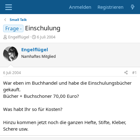
Anmelden
Registrieren
Small Talk
Einschulung
Frage -
E
E
Engelflügel
6 Juli 2004
r
r
s
s
Engelflügel
t
t
Namhaftes Mitglied
e
e
l
l
l
l
6 Juli 2004
#1
e
t
r
a
War eben im Buchhandel und habe die Einschulungsbücher
m
gekauft.
Bücher + Buchschoner 70,00 Euro?
Was habt Ihr so für Kosten?
Hinzu kommen jetzt noch die ganzen Hefte, Stifte, Kleber,
Schere usw.