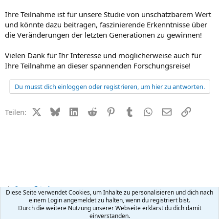
Ihre Teilnahme ist für unsere Studie von unschätzbarem Wert
und könnte dazu beitragen, faszinierende Erkenntnisse über
die Veränderungen der letzten Generationen zu gewinnen!
Vielen Dank für Ihr Interesse und möglicherweise auch für
Ihre Teilnahme an dieser spannenden Forschungsreise!
Du musst dich einloggen oder registrieren, um hier zu antworten.
X (Twitter)
Bluesky
LinkedIn
Reddit
Pinterest
Tumblr
WhatsApp
E-Mail
Link
Teilen:
Forum Privat
Diese Seite verwendet Cookies, um Inhalte zu personalisieren und dich nach
einem Login angemeldet zu halten, wenn du registriert bist.
Durch die weitere Nutzung unserer Webseite erklärst du dich damit
Kontakt
Nutzungsbedingungen
Datenschutz
Hilfe
R
einverstanden.
S