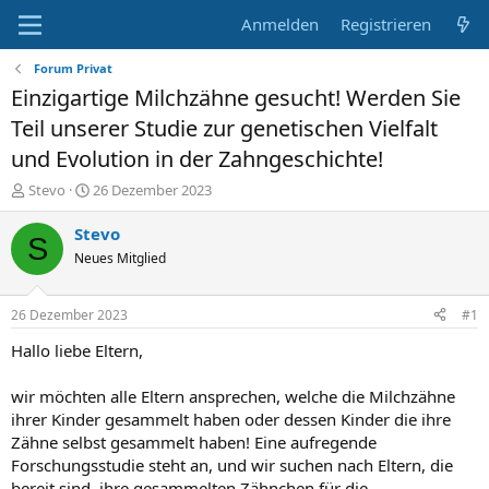
Anmelden
Registrieren
Forum Privat
Einzigartige Milchzähne gesucht! Werden Sie
Teil unserer Studie zur genetischen Vielfalt
und Evolution in der Zahngeschichte!
E
E
Stevo
26 Dezember 2023
r
r
s
s
Stevo
S
t
t
Neues Mitglied
e
e
l
l
l
l
26 Dezember 2023
#1
e
t
r
a
Hallo liebe Eltern,
m
wir möchten alle Eltern ansprechen, welche die Milchzähne
ihrer Kinder gesammelt haben oder dessen Kinder die ihre
Zähne selbst gesammelt haben! Eine aufregende
Forschungsstudie steht an, und wir suchen nach Eltern, die
bereit sind, ihre gesammelten Zähnchen für die