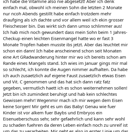
ich habe die Vitamine also nie abgesetzt! Aber ich denk
einfach mal, obwohl ich meinen Sohn die letzten 2 Monate
nur ncoh Abends gestillt habe einfach trotzdem mehr
draufging als ich dachte und vor allem weil ich ekin grosser
Fleischesser bin. Das wirkt sich dann umso schlimmer aus!
Ich hab mich noch gewundert dass mein Sohn beim 1 Jahres-
Checkup einen leichten Eisenmangel hatte wo er fast 3
Monate Tropfen haben musste ibs jetzt. Aber das leuchtet mir
schon ein dann! Ich habe anscheinend schon seit Monaten
eine Art GRadwanderung hinter mir wo ich bereits schon am
Rande eines Mangels stand. Ich wies im Januar gings mir mal
so schlecht, ich konnte die Augen nimmer aufhalten. Da habe
ich auch zusaetzlich auf eigene Faust zusaetzlich etwas Eisen
und Vit. C genommen und das hat sich dann ratz fatz
gegeben, vermutlich haett ich es schon weiternehmen sollen!
Jetzt bin ich zumindest beruhigt und hab kein schlechtes
Gewissen mehr! Wegenmir mach ich mir wegen dem Eisen
keine Sorgen! Mir geht es um das Baby! Genau wie fuer
Kinder ist vor alkem fuer Baybs und Embryos ein
Eisenueberschuss sehr, sehr gefaehrlich und kann sehr wohl
zu schaden fuehren da deren Leben einfach noch zu unreif ist
um das zu verarbeiten. Mir geht es also in erster Linie um das