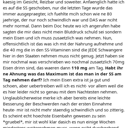
kaesig im Gesicht, Reizbar und soweiter. Anfaenglich hatte ich
es auf die SS geschoben, nur die letzten Tage wurde das
immer ausgepraegter, ich fuehlte mcih schon wie ne 80
jaehrige, der nur noch schwindlich war und DAS war nciht
mehr normal. Dann beim Doc heute wo ich angerufen habe
sagten die mir dass nicht mein Blutdruck schuld sei sondern
mein Eisen und ich muss zusaetzlich was nehmen. Nun,
offensichtlich ist das was ich mit der Nahrung aufnehme und
die 40 mg die in den SS-Vitaminen sind die JEDE Schwangere
hier in den Staaten nehmen muss nicht genug. Jetzt haben sie
mir nochmal was verschrieben wo nochmal zusaetzlich 70mg
Eisen drinn sind, das waeren dann
110 mg
am Tag.
Habt ihr
ne Ahnung was das Maximum ist das man in der SS am
Tag nehmen darf?
Ich mein Eisen extra ist ja gut und
schoen, aber uebertreiben will ich es nicht- vor allem weil die
es hier leider nicht so genau mit dem Nachtesten nehmen.
Unglaublicherweise merke ich aber bereits eine leichte
Besserung der Beschwerden nach der ersten Einnahme
heute- mir ist nicht mehr staendig schwindlich und so zitterig.
Es scheint echt hoechste Eisenbahn gewesen zu sein
*gruebel*, mir ist wohl klar dasich es nun einige Wochen
mindestens weiternehmen muss, wenn nciht durchgehend