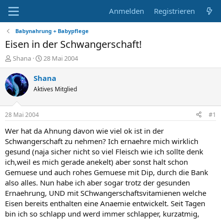
Anmelden
Registrieren
Babynahrung + Babypflege
Eisen in der Schwangerschaft!
E
E
Shana
28 Mai 2004
r
r
s
s
Shana
t
t
Aktives Mitglied
e
e
l
l
l
l
28 Mai 2004
#1
e
t
r
a
Wer hat da Ahnung davon wie viel ok ist in der
m
Schwangerschaft zu nehmen? Ich ernaehre mich wirklich
gesund (naja sicher nicht so viel Fleisch wie ich sollte denk
ich,weil es mich gerade anekelt) aber sonst halt schon
Gemuese und auch rohes Gemuese mit Dip, durch die Bank
also alles. Nun habe ich aber sogar trotz der gesunden
Ernaehrung, UND mit SChwangerschaftsvitamienen welche
Eisen bereits enthalten eine Anaemie entwickelt. Seit Tagen
bin ich so schlapp und werd immer schlapper, kurzatmig,