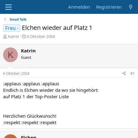
Anmelden
Registrieren
Small Talk
Elchen wieder auf Platz 1
Freu -
E
E
Katrin
6 Oktober 2004
r
r
s
s
Katrin
K
t
t
Guest
e
e
l
l
l
l
6 Oktober 2004
#1
e
t
r
a
:applaus :applaus :applaus
m
Endlich is Elchen wieder da wo sie hingehört:
auf Platz 1 der Top-Poster Liste
Herzlichen Glückwunsch!
:respekt :respekt :respekt
Elchen