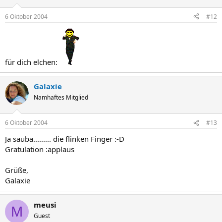
6 Oktober 2004
#12
für dich elchen:
Galaxie
Namhaftes Mitglied
6 Oktober 2004
#13
Ja sauba......... die flinken Finger :-D
Gratulation :applaus
Grüße,
Galaxie
meusi
M
Guest