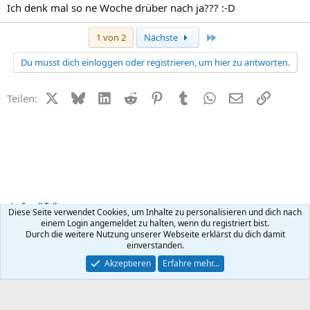
Ich denk mal so ne Woche drüber nach ja??? :-D
Letzte
1 von 2
Nächste
Du musst dich einloggen oder registrieren, um hier zu antworten.
X (Twitter)
Bluesky
LinkedIn
Reddit
Pinterest
Tumblr
WhatsApp
E-Mail
Link
Teilen:
Small Talk
Diese Seite verwendet Cookies, um Inhalte zu personalisieren und dich nach
einem Login angemeldet zu halten, wenn du registriert bist.
Durch die weitere Nutzung unserer Webseite erklärst du dich damit
Kontakt
Nutzungsbedingungen
Datenschutz
Hilfe
R
einverstanden.
S
S
®
Community platform by XenForo
© 2010-2026 XenForo Ltd.
Akzeptieren
Erfahre mehr…