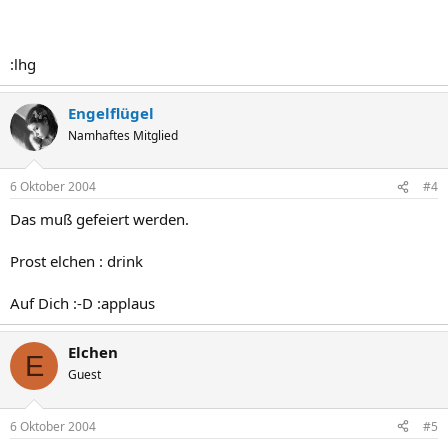
:lhg
Engelflügel
Namhaftes Mitglied
6 Oktober 2004
#4
Das muß gefeiert werden.
Prost elchen : drink
Auf Dich :-D :applaus
Elchen
E
Guest
6 Oktober 2004
#5