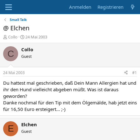
Anmelden
Registrieren
Small Talk
@ Elchen
E
E
Collo
24 Mai 2003
r
r
s
s
Collo
C
t
t
Guest
e
e
l
l
l
l
24 Mai 2003
#1
e
t
r
a
Du hattest mal geschrieben, daß Dein Mann Allergien hat und
m
ihr den Hund vielleicht abgeben müßt. Was ist daraus
geworden?
Danke nochmal für den Tip mit dem Ölgemälde, hab jetzt eins
für 16,50 Euro ersteigert... ;-)
Elchen
E
Guest