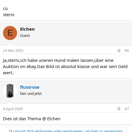
cü
sterni
Elchen
E
Guest
24 Mai 2003
#6
Ja,sterni,ich habe uneren Hund malen lassen,über eine
Auktion im ebay.Das Bild ist absolut klasse und war sein Geld
wert..
flussrose
hier und jetzt
4 April 2009
#7
Dies ist das Thema @ Elchen
Du musst dich einloggen oder registrieren, um hier zu antworten.