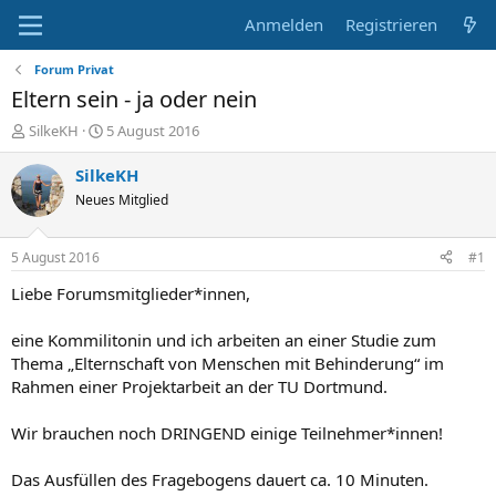
Anmelden
Registrieren
Forum Privat
Eltern sein - ja oder nein
E
E
SilkeKH
5 August 2016
r
r
s
s
SilkeKH
t
t
Neues Mitglied
e
e
l
l
l
l
5 August 2016
#1
e
t
r
a
Liebe Forumsmitglieder*innen,
m
eine Kommilitonin und ich arbeiten an einer Studie zum
Thema „Elternschaft von Menschen mit Behinderung“ im
Rahmen einer Projektarbeit an der TU Dortmund.
Wir brauchen noch DRINGEND einige Teilnehmer*innen!
Das Ausfüllen des Fragebogens dauert ca. 10 Minuten.