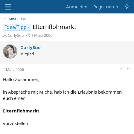
Anmelden
Registrieren
Small Talk
Elternflohmarkt
Idee/Tipp -
E
E
CurlySue
1 März 2006
r
r
s
s
CurlySue
t
t
Mitglied
e
e
l
l
l
l
1 März 2006
#1
e
t
r
a
Hallo Zusammen,
m
in Absprache mit Micha, hab ich die Erlaubnis bekommen
euch einen
Elternflohmarkt
vorzustellen