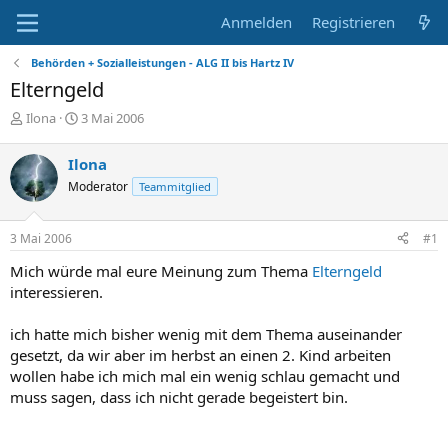
Anmelden
Registrieren
Behörden + Sozialleistungen - ALG II bis Hartz IV
Elterngeld
E
E
Ilona
3 Mai 2006
r
r
s
s
Ilona
t
t
Moderator
Teammitglied
e
e
l
l
l
l
3 Mai 2006
#1
e
t
r
a
Mich würde mal eure Meinung zum Thema
Elterngeld
m
interessieren.
ich hatte mich bisher wenig mit dem Thema auseinander
gesetzt, da wir aber im herbst an einen 2. Kind arbeiten
wollen habe ich mich mal ein wenig schlau gemacht und
muss sagen, dass ich nicht gerade begeistert bin.