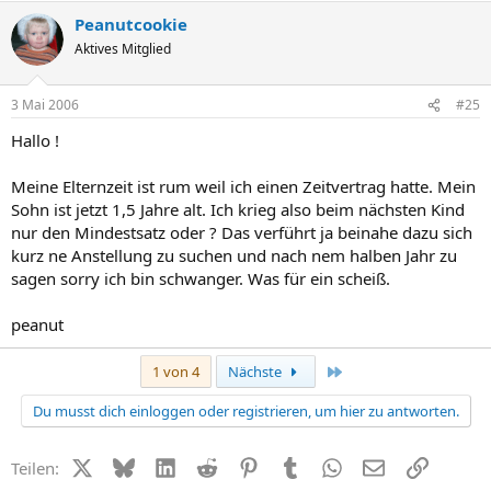
Peanutcookie
Aktives Mitglied
3 Mai 2006
#25
Hallo !
Meine Elternzeit ist rum weil ich einen Zeitvertrag hatte. Mein
Sohn ist jetzt 1,5 Jahre alt. Ich krieg also beim nächsten Kind
nur den Mindestsatz oder ? Das verführt ja beinahe dazu sich
kurz ne Anstellung zu suchen und nach nem halben Jahr zu
sagen sorry ich bin schwanger. Was für ein scheiß.
peanut
Letzte
1 von 4
Nächste
Du musst dich einloggen oder registrieren, um hier zu antworten.
X (Twitter)
Bluesky
LinkedIn
Reddit
Pinterest
Tumblr
WhatsApp
E-Mail
Link
Teilen: