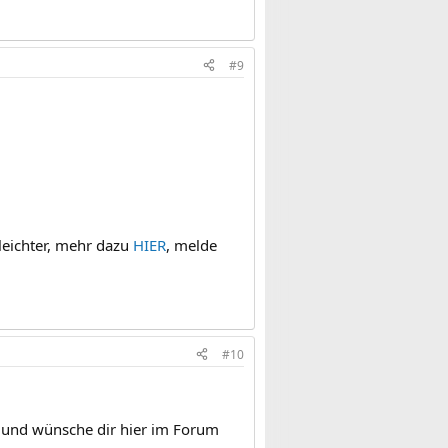
#9
rleichter, mehr dazu
HIER
, melde
#10
h und wünsche dir hier im Forum