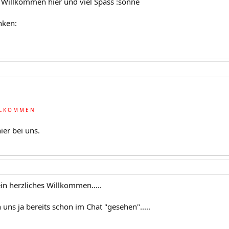
 Willkommen hier und viel Spass :sonne
nken:
L L K O M M E N
ier bei uns.
in herzliches Willkommen.....
uns ja bereits schon im Chat "gesehen".....