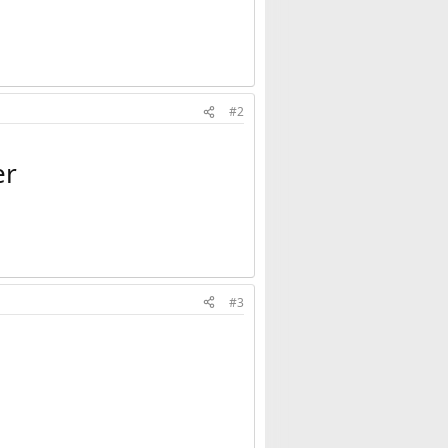
#2
er
#3