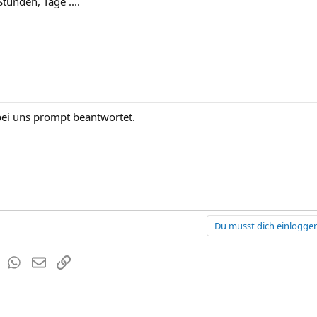
Stunden, Tage ....
ei uns prompt beantwortet.
Du musst dich einloggen
est
Tumblr
WhatsApp
E-Mail
Link