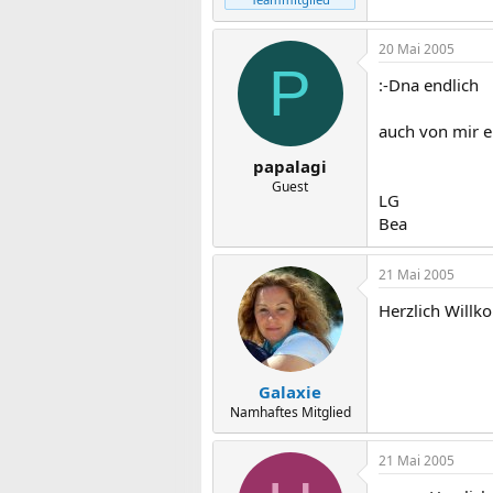
20 Mai 2005
P
:-Dna endlich
auch von mir e
papalagi
Guest
LG
Bea
21 Mai 2005
Herzlich Willk
Galaxie
Namhaftes Mitglied
21 Mai 2005