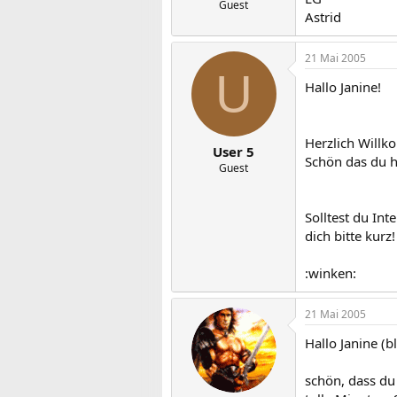
Guest
Astrid
21 Mai 2005
U
Hallo Janine!
Herzlich Will
User 5
Schön das du h
Guest
Solltest du Int
dich bitte kurz!
:winken:
21 Mai 2005
Hallo Janine (b
schön, dass du