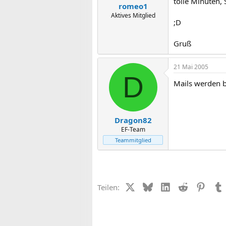
tolle Minuten, 
romeo1
Aktives Mitglied
;D
Gruß
21 Mai 2005
D
Mails werden b
Dragon82
EF-Team
Teammitglied
X (Twitter)
Bluesky
LinkedIn
Reddit
Pinter
Teilen: