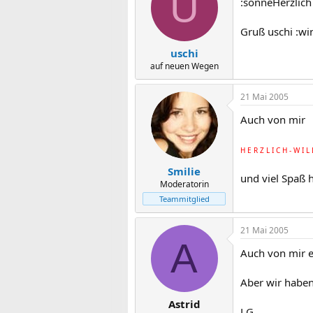
U
:sonneHerzlich
Gruß uschi :wi
uschi
auf neuen Wegen
21 Mai 2005
Auch von mir
H E R Z L I C H - W I 
Smilie
und viel Spaß h
Moderatorin
Teammitglied
21 Mai 2005
A
Auch von mir e
Aber wir haben 
Astrid
LG