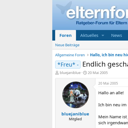
Foren
Aktuelles
News
Neue Beiträge
Allgemeine Foren
Hallo, ich bin neu hi
Endlich gesch
*Freu* -
E
E
bluejaniblue
20 Mai 2005
r
r
s
s
20 Mai 2005
t
t
Hallo an alle!
e
e
l
l
l
l
Ich bin neu im
e
t
bluejaniblue
r
a
Mein Name ist 
m
Mitglied
sich irgendwan