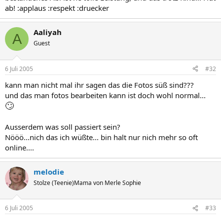
ab! :applaus :respekt :druecker
Aaliyah
A
Guest
6 Juli 2005
#32
kann man nicht mal ihr sagen das die Fotos süß sind???
und das man fotos bearbeiten kann ist doch wohl normal...
🙄
Ausserdem was soll passiert sein?
Nööö...nich das ich wüßte... bin halt nur nich mehr so oft
online....
melodie
Stolze (Teenie)Mama von Merle Sophie
6 Juli 2005
#33