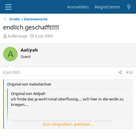
Anmelden
Registrieren
Grüße + Glückwünsche
endlich geschafft!!!!!
E
E
Kullerauge
6 Juli 2005
r
r
s
s
Aaliyah
A
t
t
Guest
e
e
l
l
l
l
6 Juli 2005
#26
e
t
r
a
Original von melodiechan
m
Original von Aaliyah
ich finde das ja wohl total überflüssig.... sich hier in die wolle zu
kriegen....
PS: Man kann in Foren schreiben wo man will...so meine
Zum Vergrößern anklicken....
Meinung!
Zum Vergrößern anklicken....