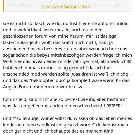
so falsches wie du ist mir virtuell lang nimmer unter gekommen!
Zum Vergrößern anklicken....
aber tön ruhig weiter was irgendwo anders geschrieben wurde und
dichte weiterhin fleißig dazu!
sie ist nicht so flasch wie du. du tust hier eine auf unschuldig
mehr scheinst du ja nicht zu können!
und in wirklichkeit läster ihr alle, auch du in den
geschlossenen forum von mine herum. mir ist das egal,
lästert solange ihr wollt das kratzt mich nicht, habt ja
anscheinend nichts besseres zu tun. aber wenn ich höre das
sogar schon die babys miteinbezohgen werden frage ich mich
WER hier das niveau einer minderjährigen hat, also wirklich!!!!
habt euch damals drüber lustig gemacht das ich hier
anscheinded mod werden sollte (was dran ist weiß ich nicht)
und das das "bekloppten duo" ja komplett wäre wenn KE das
Ängste Forum moderieren würde usw..
tut uns leid, sind nicht alle so perfekt wie ihr, aber bestimmt
was das umgehen mit anderen menschen betrifft REIFER!
und @kullerauge: woher willst du wissen ob das leben meines
kindes in einem sandkastren gesetzt wurde? du kennst mich
doch gar nicht und ich behaupte das es meinem Kind