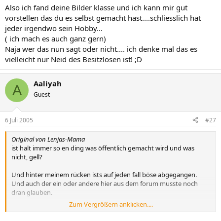
lg Aaliyah
Also ich fand deine Bilder klasse und ich kann mir gut
vorstellen das du es selbst gemacht hast....schliesslich hat
SICHER! aber was ich höre lässt mich beim jeden thread fünf mal
jeder irgendwo sein Hobby...
ünberlegen was ich schreibe, weil es gewisse leute gibt die gierig
( ich mach es auch ganz gern)
sind, vielleicht aus langeweile sich hier meine und julias threads
rauszukopieren und dann sich über uns lustig zu machen in mines
Naja wer das nun sagt oder nicht.... ich denke mal das es
foren!!!
vielleicht nur Neid des Besitzlosen ist! ;D
einihge threads werden wohl angeblich auch noch gefälscht sowie
ich es gerade in einer pn rausgefunden habe, ich wurde beschuldigt
Aaliyah
A
ich würde meine fotos, die ich AUCH SELBST GESCHOSSEN UND
Guest
BEARBEITET habe das es gar nicht gemacht habe, sprich das mir
jemande geholfen hat und ich es als mein egenes werk ausgeben
würde!!!
6 Juli 2005
#27
und sowas ist krank, mehr als das!!!! ein forum zu eröffnen um sich
Original von Lenjas-Mama
über andere und deren probleme lustig zu machen und drüber
ist halt immer so en ding was öffentlich gemacht wird und was
herzuziehen!!! denkt mal nach mädels und wer hier das niveau einer
nicht, gell?
12 jährigen hat!!!!
Und hinter meinem rücken ists auf jeden fall böse abgegangen.
:wand
Und auch der ein oder andere hier aus dem forum musste noch
dran glauben.
Zum Vergrößern anklicken....
Aber mine und gefolge sind ja nicht dum und machen das alles
schön im geschlossenem forum. Ich hätt mal den ein oder anderen