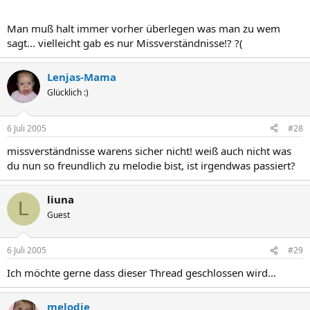
log machen sollen von den beiträgen bevor ich dort gesperrt
wurde, da würden einigen die augen über gehen.
Man muß halt immer vorher überlegen was man zu wem
sagt... vielleicht gab es nur Missverständnisse!? ?(
Lenjas-Mama
Glücklich :)
6 Juli 2005
#28
missverständnisse warens sicher nicht! weiß auch nicht was
du nun so freundlich zu melodie bist, ist irgendwas passiert?
liuna
L
Guest
6 Juli 2005
#29
Ich möchte gerne dass dieser Thread geschlossen wird...
melodie