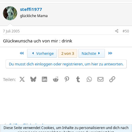
steffi1977
glückliche Mama
7 Juli 2005
#50
Glückwunscha uch von mir : drink
Erste
Letzte
Vorherige
2 von 3
Nächste
Du musst dich einloggen oder registrieren, um hier zu antworten.
X (Twitter)
Bluesky
LinkedIn
Reddit
Pinterest
Tumblr
WhatsApp
E-Mail
Link
Teilen:
Grüße + Glückwünsche
Diese Seite verwendet Cookies, um Inhalte zu personalisieren und dich nach