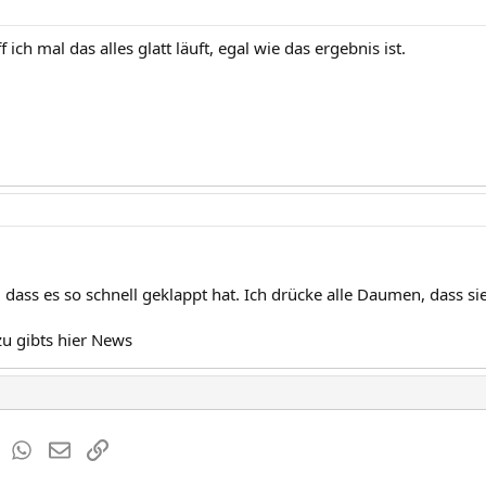
 ich mal das alles glatt läuft, egal wie das ergebnis ist.
r, dass es so schnell geklappt hat. Ich drücke alle Daumen, dass sie
azu gibts hier News
est
Tumblr
WhatsApp
E-Mail
Link