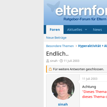
Foren
Aktuelles
News
Neue Beiträge
Besondere Themen
Hyperaktivität + A
Endlich..
E
E
sinah
11 Juli 2003
r
r
s
Für weitere Antworten geschlossen.
s
t
t
e
e
11 Juli 2003
l
l
l
l
Achtung
e
t
"Dieses Thema 
r
a
dieses Thema d
m
sinah