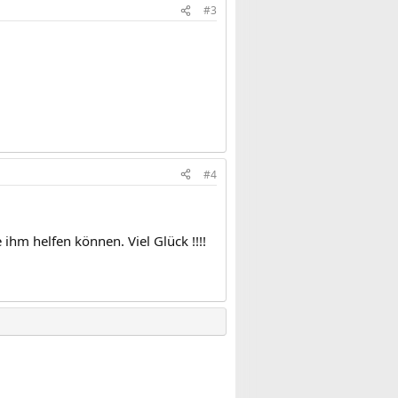
#3
#4
 ihm helfen können. Viel Glück !!!!