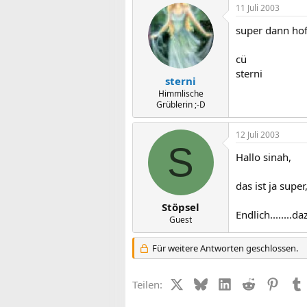
11 Juli 2003
super dann hoff
cü
sterni
sterni
Himmlische
Grüblerin ;-D
12 Juli 2003
S
Hallo sinah,
das ist ja supe
Stöpsel
Endlich........d
Guest
Für weitere Antworten geschlossen.
X (Twitter)
Bluesky
LinkedIn
Reddit
Pinter
Teilen: