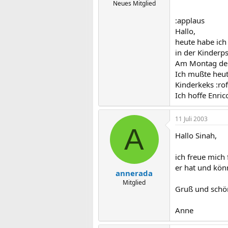
Neues Mitglied
:applaus
Hallo,
heute habe ich
in der Kinderps
Am Montag dem
Ich mußte heut
Kinderkeks :rof
Ich hoffe Enri
11 Juli 2003
A
Hallo Sinah,
ich freue mich 
er hat und kön
annerada
Mitglied
Gruß und schö
Anne