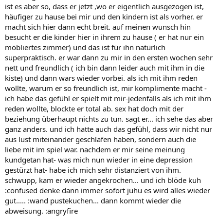
ist es aber so, dass er jetzt ,wo er eigentlich ausgezogen ist,
häufiger zu hause bei mir und den kindern ist als vorher. er
macht sich hier dann echt breit. auf meinen wunsch hin
besucht er die kinder hier in ihrem zu hause ( er hat nur ein
möbliertes zimmer) und das ist für ihn natürlich
superpraktisch. er war dann zu mir in den ersten wochen sehr
nett und freundlich ( ich bin dann leider auch mit ihm in die
kiste) und dann wars wieder vorbei. als ich mit ihm reden
wollte, warum er so freundlich ist, mir komplimente macht -
ich habe das gefühl er spielt mit mir-jedenfalls als ich mit ihm
reden wollte, blockte er total ab. sex hat doch mit der
beziehung überhaupt nichts zu tun. sagt er... ich sehe das aber
ganz anders. und ich hatte auch das gefühl, dass wir nicht nur
aus lust miteinander geschlafen haben, sondern auch die
liebe mit im spiel war. nachdem er mir seine meinung
kundgetan hat- was mich nun wieder in eine depression
gestürzt hat- habe ich mich sehr distanziert von ihm.
schwupp, kam er wieder angekrochen... und ich blöde kuh
:confused denke dann immer sofort juhu es wird alles wieder
gut..... :wand pustekuchen... dann kommt wieder die
abweisung. :angryfire