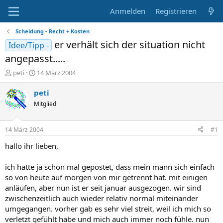
Anmelden
Registrieren
Scheidung - Recht + Kosten
er verhält sich der situation nicht
Idee/Tipp -
angepasst.....
E
E
peti
14 März 2004
r
r
s
s
peti
t
t
Mitglied
e
e
l
l
l
l
14 März 2004
#1
e
t
r
a
hallo ihr lieben,
m
ich hatte ja schon mal gepostet, dass mein mann sich einfach
so von heute auf morgen von mir getrennt hat. mit einigen
anläufen, aber nun ist er seit januar ausgezogen. wir sind
zwischenzeitlich auch wieder relativ normal miteinander
umgegangen. vorher gab es sehr viel streit, weil ich mich so
verletzt gefühlt habe und mich auch immer noch fühle. nun