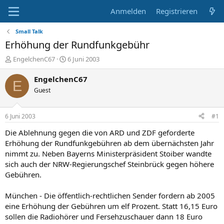
Anmelden
Registrieren
Small Talk
Erhöhung der Rundfunkgebühr
E
E
EngelchenC67
6 Juni 2003
r
r
s
s
EngelchenC67
E
t
t
Guest
e
e
l
l
l
l
6 Juni 2003
#1
e
t
r
a
Die Ablehnung gegen die von ARD und ZDF geforderte
m
Erhöhung der Rundfunkgebühren ab dem übernächsten Jahr
nimmt zu. Neben Bayerns Ministerpräsident Stoiber wandte
sich auch der NRW-Regierungschef Steinbrück gegen höhere
Gebühren.
München - Die öffentlich-rechtlichen Sender fordern ab 2005
eine Erhöhung der Gebühren um elf Prozent. Statt 16,15 Euro
sollen die Radiohörer und Fersehzuschauer dann 18 Euro