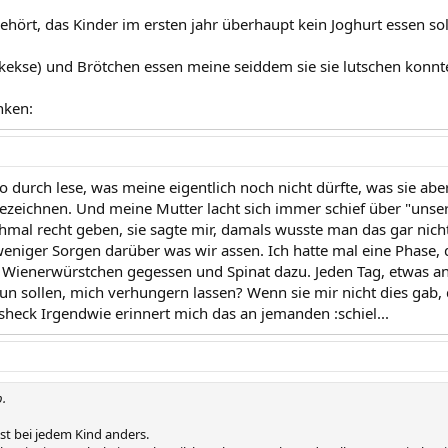
gehört, das Kinder im ersten jahr überhaupt kein Joghurt essen so
kekse) und Brötchen essen meine seiddem sie sie lutschen konnte
nken:
 durch lese, was meine eigentlich noch nicht dürfte, was sie aber
zeichnen. Und meine Mutter lacht sich immer schief über "unse
mal recht geben, sie sagte mir, damals wusste man das gar nicht 
weniger Sorgen darüber was wir assen. Ich hatte mal eine Phase, 
Wienerwürstchen gegessen und Spinat dazu. Jeden Tag, etwas ande
un sollen, mich verhungern lassen? Wenn sie mir nicht dies gab, 
usheck Irgendwie erinnert mich das an jemanden :schiel...
b.
ist bei jedem Kind anders.