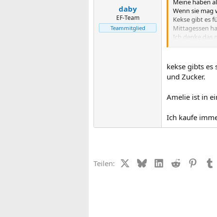
Meine haben al
daby
Wenn sie mag w
EF-Team
Kekse gibt es 
Mittagessen ha
Teammitglied
Ich denke das 
Schönen Gruss,S
kekse gibts es 
und Zucker.
Amelie ist in 
Ich kaufe imm
X (Twitter)
Bluesky
LinkedIn
Reddit
Pinter
Teilen: