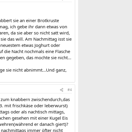
bert sie an einer Brotkruste
mag, ich gebe ihr dann etwas von
n, da sie aber so nicht satt wird,
ie das will. Am Nachmittag isst sie
it neuestem etwas Joghurt oder
uf die Nacht nochmals eine Flasche
n gegeben, das mochte sie nicht...
ge sie nicht abnimmt...Und ganz,
#4
n) zum knabbern zwischendurch,das
B. mit frischkäse oder leberwurst)
ags oder als nachtisch mittags,
 lachen gesehen mit einer Kugel Eis
erwehren(während er danach giert)?
nachmittags immer öfter nicht