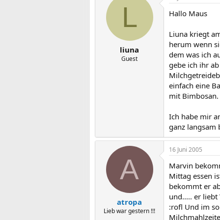
L
Hallo Maus
Liuna kriegt a
herum wenn sie
liuna
dem was ich au
Guest
gebe ich ihr a
Milchgetreideb
einfach eine B
mit Bimbosan. 
Ich habe mir a
ganz langsam 
16 Juni 2005
A
Marvin bekommt
Mittag essen is
bekommt er abe
und..... er lie
atropa
:rofl Und im s
Lieb war gestern !!!
Milchmahlzeite