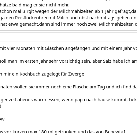
chätze bald mag er sie nicht mehr.
sschon mal Birgit wegen der Milchmahlzeiten ab 1 Jahr gefragt,da
 ja den Reisflockenbrei mit Milch und obst nachmittags geben un
nat etwa gemacht.dann sind immer noch zwei Milchmahlzeiten d
it vier Monaten mit Gläschen angefangen und mit einem Jahr v
oll man im ersten Jahr sehr vorsichtig sein, aber Salz habe ich 
h mir ein Kochbuch zugelegt für Zwerge
onaten wollen sie immer noch eine Flasche am Tag und ich find d
niger zeit abends warm essen, wenn papa nach hause kommt, be
!
ow
is vor kurzen max.180 ml getrunken und das von Bebevita1