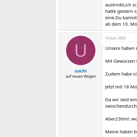
austrinkt,ich s
hatte gestern 
eine.Du kannst
ab dem 10. Mo
16 Juni 2005
U
Unsere haben m
Mit Gewürzen s
uschi
Zudem habe ic
auf neuen Wegen
Jetzt mit 18 M
Da wir seid ei
zwischendurch
Aber230ml :w
Meine haben b