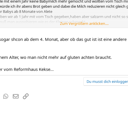
le mit einem Jahr keine Babymilch mehr gemocht und wollten vom Tisch mi
ürde ich ihr abens Brot geben und dabei die Milch reduzieren nicht gleich 
für Babys ab 8 Monate von Alete
ben wir ab 1 Jahr mit vom Tisch gegeben,haben aber salzarm und nicht so s
muß man auspobieren wie es der Kleinen schmeckt
Zum Vergrößern anklicken....
teffi :winken:
sogar shcon ab dem 4. Monat, aber ob das gut ist ist eine andere
einem Alter, wo man nicht mehr auf gluten achten braucht.
er vom Reformhaus Kekse...
Du musst dich einloggen
est
Tumblr
WhatsApp
E-Mail
Link