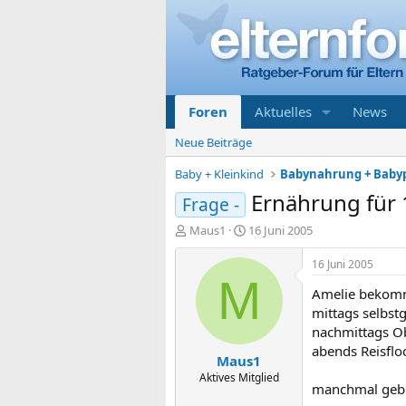
Foren
Aktuelles
News
Neue Beiträge
Baby + Kleinkind
Babynahrung + Baby
Ernährung für 
Frage -
E
E
Maus1
16 Juni 2005
r
r
s
s
16 Juni 2005
t
t
M
Amelie bekomm
e
e
l
l
mittags selbst
l
l
nachmittags Ob
e
t
abends Reisflo
Maus1
r
a
m
Aktives Mitglied
manchmal gebe