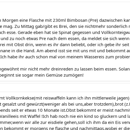
m Morgen eine Flasche mit 230ml Bimbosan (Pre) dazwischen kanb
 mag. Zu Mittag gab/gibt es Brei, den sie nichtmehr sonderlich 
ch esse. Gerade eben hat sie Spinat gegessen und Vollkornteigware
b und zu noch etwas Pre nach dem essen, da meldet sie sich wenn s
rei mit Obst drin, wenn es ihr dann beliebt, oder ich gebe ihr se
anane in die Hand. Am abend isst sie mit uns mit und bekommt a
Ich habe ihr auch schon mal von meinem Wassereis zum probiere
ngewöhnt mir nicht mehr dreinreden zu lassen beim essen. Solan
beginnt sie sogar mein Gemüse zumögen!
 Vollkornkekse(mit reiswaffeln kann ich ihn mittlerweile jage
t gesalzt und gewürzt(weniger als bei uns,aber trotzdem),brot (z.
nds seit er etwas 10 Monate ist.Obst bekommt er meist nachmitt
bt Vanilleeis mit Waffel !Ich hab noch nie ein kind so gluckern und
ommer,wenn wir alle zur eisdiele gehen,soll ich ihm da ein Eis v
n bekommt er morgens ne flasche und nachmittags,wobei er die 