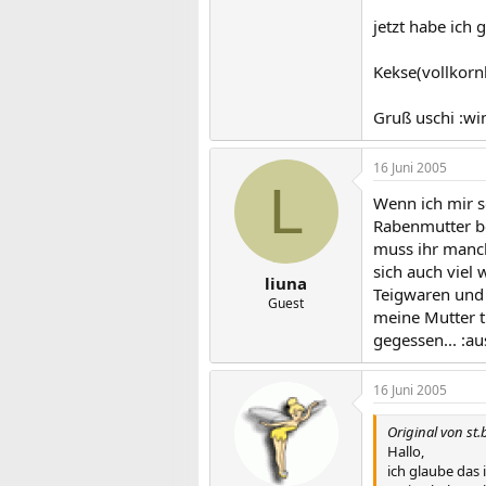
jetzt habe ich 
Kekse(vollkorn
Gruß uschi :wi
16 Juni 2005
L
Wenn ich mir so
Rabenmutter be
muss ihr manch
sich auch viel 
liuna
Teigwaren und 
Guest
meine Mutter t
gegessen... :a
16 Juni 2005
Original von st.
Hallo,
ich glaube das 