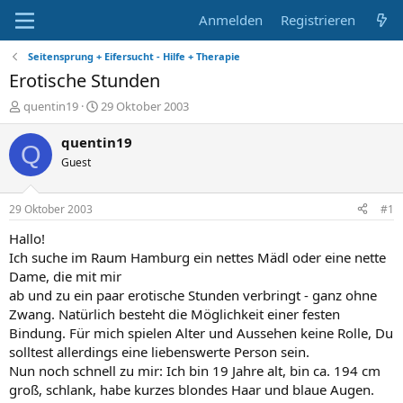
Anmelden
Registrieren
Seitensprung + Eifersucht - Hilfe + Therapie
Erotische Stunden
E
E
quentin19
29 Oktober 2003
r
r
s
s
quentin19
Q
t
t
Guest
e
e
l
l
l
l
29 Oktober 2003
#1
e
t
r
a
Hallo!
m
Ich suche im Raum Hamburg ein nettes Mädl oder eine nette
Dame, die mit mir
ab und zu ein paar erotische Stunden verbringt - ganz ohne
Zwang. Natürlich besteht die Möglichkeit einer festen
Bindung. Für mich spielen Alter und Aussehen keine Rolle, Du
solltest allerdings eine liebenswerte Person sein.
Nun noch schnell zu mir: Ich bin 19 Jahre alt, bin ca. 194 cm
groß, schlank, habe kurzes blondes Haar und blaue Augen.