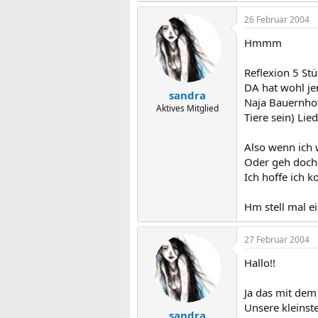
26 Februar 2004
Hmmm
Reflexion 5 St
DA hat wohl je
sandra
Naja Bauernhof 
Aktives Mitglied
Tiere sein) Lie
Also wenn ich w
Oder geh doch 
Ich hoffe ich k
Hm stell mal e
27 Februar 2004
Hallo!!
Ja das mit dem 
Unsere kleinst
sandra