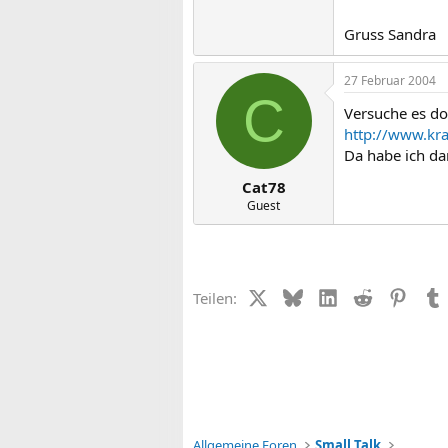
Gruss Sandra
27 Februar 2004
C
Versuche es do
http://www.kr
Da habe ich da
Cat78
Guest
X (Twitter)
Bluesky
LinkedIn
Reddit
Pinter
Teilen:
Allgemeine Foren
Small Talk