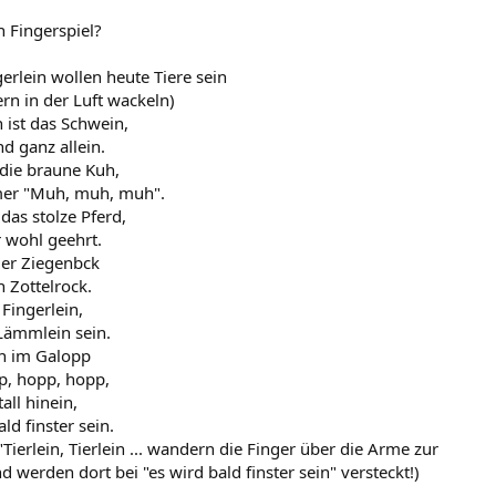
n Fingerspiel?
erlein wollen heute Tiere sein
ern in der Luft wackeln)
ist das Schwein,
nd ganz allein.
 die braune Kuh,
mmer "Muh, muh, muh".
 das stolze Pferd,
 wohl geehrt.
der Ziegenbck
 Zottelrock.
Fingerlein,
 Lämmlein sein.
ein im Galopp
pp, hopp, hopp,
all hinein,
ld finster sein.
"Tierlein, Tierlein ... wandern die Finger über die Arme zur
 werden dort bei "es wird bald finster sein" versteckt!)