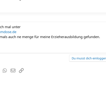
ch mal unter
amdose.de
mals auch ne menge für meine Erzieherausbildung gefunden.
Du musst dich einloggen
est
Tumblr
WhatsApp
E-Mail
Link