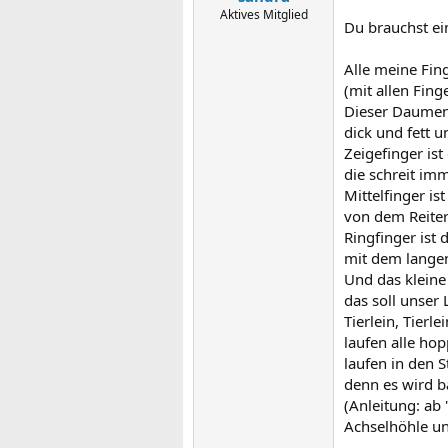
Aktives Mitglied
Du brauchst ei
Alle meine Fing
(mit allen Fing
Dieser Daumen 
dick und fett u
Zeigefinger ist
die schreit i
Mittelfinger ist
von dem Reiter
Ringfinger ist 
mit dem langen
Und das kleine 
das soll unser
Tierlein, Tierl
laufen alle ho
laufen in den St
denn es wird ba
(Anleitung: ab 
Achselhöhle und