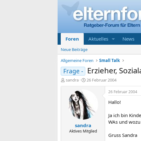
Foren
Aktuelles
News
Neue Beiträge
Allgemeine Foren
Small Talk
Erzieher, Sozia
Frage -
E
E
sandra
26 Februar 2004
r
r
s
s
26 Februar 2004
t
t
Hallo!
e
e
l
l
l
l
Ja ich bin Kind
e
t
WAs und wozu 
sandra
r
a
m
Aktives Mitglied
Gruss Sandra