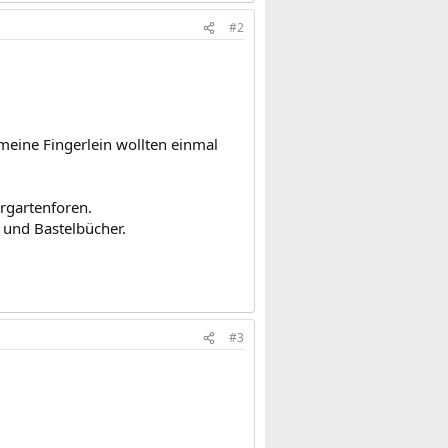
#2
 meine Fingerlein wollten einmal
ergartenforen.
r und Bastelbücher.
#3