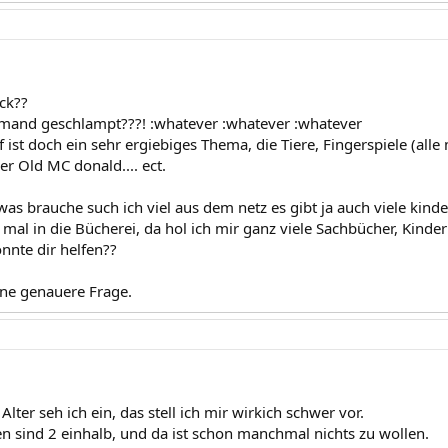
ück??
mand geschlampt???! :whatever :whatever :whatever
ist doch ein sehr ergiebiges Thema, die Tiere, Fingerspiele (alle
der Old MC donald.... ect.
as brauche such ich viel aus dem netz es gibt ja auch viele kind
mal in die Bücherei, da hol ich mir ganz viele Sachbücher, Kinde
onnte dir helfen??
ine genauere Frage.
Alter seh ich ein, das stell ich mir wirkich schwer vor.
en sind 2 einhalb, und da ist schon manchmal nichts zu wollen.