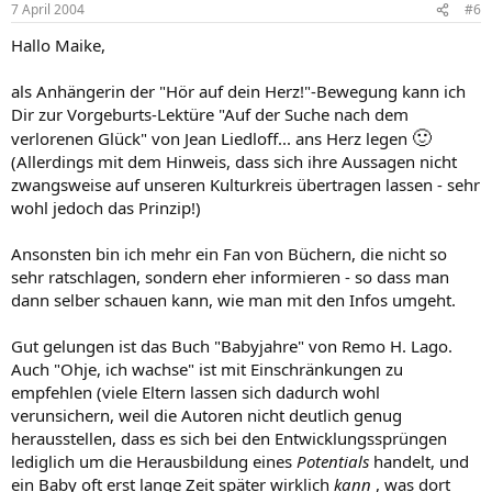
7 April 2004
#6
Hallo Maike,
als Anhängerin der "Hör auf dein Herz!"-Bewegung kann ich
Dir zur Vorgeburts-Lektüre "Auf der Suche nach dem
🙂
verlorenen Glück" von Jean Liedloff... ans Herz legen
(Allerdings mit dem Hinweis, dass sich ihre Aussagen nicht
zwangsweise auf unseren Kulturkreis übertragen lassen - sehr
wohl jedoch das Prinzip!)
Ansonsten bin ich mehr ein Fan von Büchern, die nicht so
sehr ratschlagen, sondern eher informieren - so dass man
dann selber schauen kann, wie man mit den Infos umgeht.
Gut gelungen ist das Buch "Babyjahre" von Remo H. Lago.
Auch "Ohje, ich wachse" ist mit Einschränkungen zu
empfehlen (viele Eltern lassen sich dadurch wohl
verunsichern, weil die Autoren nicht deutlich genug
herausstellen, dass es sich bei den Entwicklungssprüngen
lediglich um die Herausbildung eines
Potentials
handelt, und
ein Baby oft erst lange Zeit später wirklich
kann
, was dort