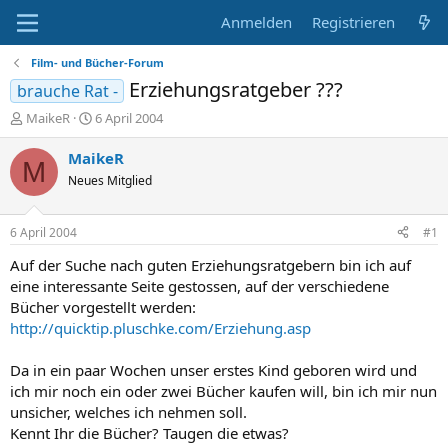
Anmelden
Registrieren
Film- und Bücher-Forum
Erziehungsratgeber ???
brauche Rat -
E
E
MaikeR
6 April 2004
r
r
s
s
MaikeR
M
t
t
Neues Mitglied
e
e
l
l
l
l
6 April 2004
#1
e
t
r
a
Auf der Suche nach guten Erziehungsratgebern bin ich auf
m
eine interessante Seite gestossen, auf der verschiedene
Bücher vorgestellt werden:
http://quicktip.pluschke.com/Erziehung.asp
Da in ein paar Wochen unser erstes Kind geboren wird und
ich mir noch ein oder zwei Bücher kaufen will, bin ich mir nun
unsicher, welches ich nehmen soll.
Kennt Ihr die Bücher? Taugen die etwas?