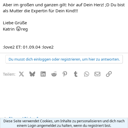
Aber im großen und ganzen gilt: hör auf Dein Herz! ;D Du bist
als Mutter die Expertin für Dein Kind!!!
Liebe Grüße
😛
Katrin
reg
:love2 ET: 01.09.04 :love2
Du musst dich einloggen oder registrieren, um hier zu antworten.
X (Twitter)
Bluesky
LinkedIn
Reddit
Pinterest
Tumblr
WhatsApp
E-Mail
Link
Teilen:
Film- und Bücher-Forum
Diese Seite verwendet Cookies, um Inhalte zu personalisieren und dich nach
einem Login angemeldet zu halten, wenn du registriert bist.