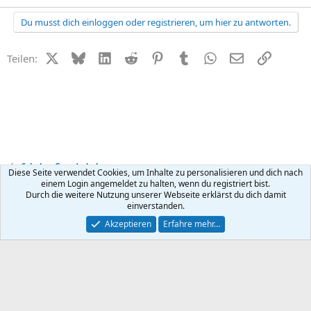
Du musst dich einloggen oder registrieren, um hier zu antworten.
X (Twitter)
Bluesky
LinkedIn
Reddit
Pinterest
Tumblr
WhatsApp
E-Mail
Link
Teilen:
Schule + Grundschule
Diese Seite verwendet Cookies, um Inhalte zu personalisieren und dich nach
einem Login angemeldet zu halten, wenn du registriert bist.
Durch die weitere Nutzung unserer Webseite erklärst du dich damit
Kontakt
Nutzungsbedingungen
Datenschutz
Hilfe
R
einverstanden.
S
S
®
Community platform by XenForo
© 2010-2026 XenForo Ltd.
Akzeptieren
Erfahre mehr…