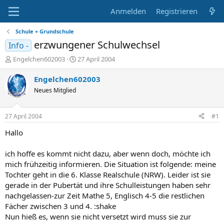
Anmelden
Registrieren
Schule + Grundschule
erzwungener Schulwechsel
Info -
E
E
Engelchen602003
27 April 2004
r
r
s
s
Engelchen602003
t
t
Neues Mitglied
e
e
l
l
l
l
27 April 2004
#1
e
t
r
a
Hallo
m
ich hoffe es kommt nicht dazu, aber wenn doch, möchte ich
mich frühzeitig informieren. Die Situation ist folgende: meine
Tochter geht in die 6. Klasse Realschule (NRW). Leider ist sie
gerade in der Pubertät und ihre Schulleistungen haben sehr
nachgelassen-zur Zeit Mathe 5, Englisch 4-5 die restlichen
Fächer zwischen 3 und 4. :shake
Nun hieß es, wenn sie nicht versetzt wird muss sie zur