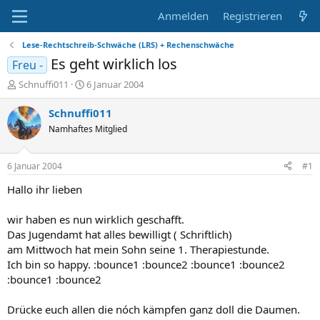
Anmelden
Registrieren
Lese-Rechtschreib-Schwäche (LRS) + Rechenschwäche
Es geht wirklich los
Freu -
E
E
Schnuffi011
6 Januar 2004
r
r
s
s
Schnuffi011
t
t
Namhaftes Mitglied
e
e
l
l
l
l
6 Januar 2004
#1
e
t
r
a
Hallo ihr lieben
m
wir haben es nun wirklich geschafft.
Das Jugendamt hat alles bewilligt ( Schriftlich)
am Mittwoch hat mein Sohn seine 1. Therapiestunde.
Ich bin so happy. :bounce1 :bounce2 :bounce1 :bounce2
:bounce1 :bounce2
Drücke euch allen die nóch kämpfen ganz doll die Daumen.