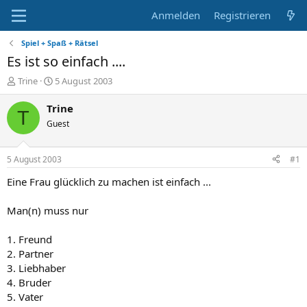
Anmelden
Registrieren
Spiel + Spaß + Rätsel
Es ist so einfach ....
E
E
Trine
5 August 2003
r
r
s
s
Trine
T
t
t
Guest
e
e
l
l
l
l
5 August 2003
#1
e
t
r
a
Eine Frau glücklich zu machen ist einfach ...
m
Man(n) muss nur
1. Freund
2. Partner
3. Liebhaber
4. Bruder
5. Vater