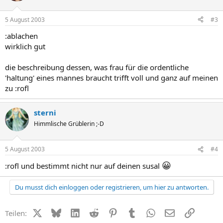
5 August 2003
#3
:ablachen
wirklich gut
die beschreibung dessen, was frau für die ordentliche
'haltung' eines mannes braucht trifft voll und ganz auf meinen
zu :rofl
sterni
Himmlische Grüblerin ;-D
5 August 2003
#4
😀
:rofl und bestimmt nicht nur auf deinen susal
Du musst dich einloggen oder registrieren, um hier zu antworten.
X (Twitter)
Bluesky
LinkedIn
Reddit
Pinterest
Tumblr
WhatsApp
E-Mail
Link
Teilen: