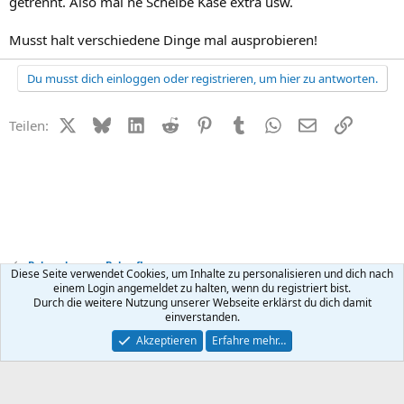
getrennt. Also mal ne Scheibe Käse extra usw.
Musst halt verschiedene Dinge mal ausprobieren!
Du musst dich einloggen oder registrieren, um hier zu antworten.
X (Twitter)
Bluesky
LinkedIn
Reddit
Pinterest
Tumblr
WhatsApp
E-Mail
Link
Teilen:
Babynahrung + Babypflege
Diese Seite verwendet Cookies, um Inhalte zu personalisieren und dich nach
einem Login angemeldet zu halten, wenn du registriert bist.
Durch die weitere Nutzung unserer Webseite erklärst du dich damit
Kontakt
Nutzungsbedingungen
Datenschutz
Hilfe
R
einverstanden.
S
S
®
Community platform by XenForo
© 2010-2026 XenForo Ltd.
Akzeptieren
Erfahre mehr…