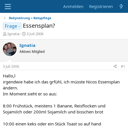
Anmelden
Registrieren
Babynahrung + Babypflege
Essensplan?
Frage -
E
E
Ignatia
3 Juli 2006
r
r
s
s
Ignatia
t
t
Aktives Mitglied
e
e
l
l
l
l
3 Juli 2006
#1
e
t
r
a
Hallo,l
m
irgendwie habe ich das grfühl, ich müsste Nicos Essensplan
ändern.
Im Moment sieht er so aus:
8:00 Frühstück, meistens 1 Banane, Reisflocken und
Sojamilch oder 200ml Sojamilch und bisschen brot
10:00 einen keks oder ein Stück Toast so auf hand