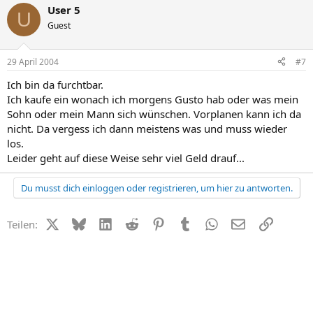
User 5
U
Guest
29 April 2004
#7
Ich bin da furchtbar.
Ich kaufe ein wonach ich morgens Gusto hab oder was mein
Sohn oder mein Mann sich wünschen. Vorplanen kann ich da
nicht. Da vergess ich dann meistens was und muss wieder
los.
Leider geht auf diese Weise sehr viel Geld drauf...
Du musst dich einloggen oder registrieren, um hier zu antworten.
X (Twitter)
Bluesky
LinkedIn
Reddit
Pinterest
Tumblr
WhatsApp
E-Mail
Link
Teilen: