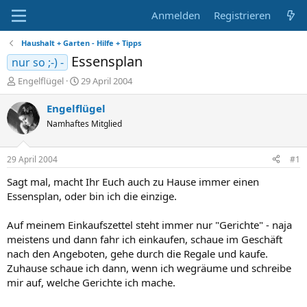
Anmelden
Registrieren
Haushalt + Garten - Hilfe + Tipps
Essensplan
nur so ;-) -
E
E
Engelflügel
29 April 2004
r
r
s
s
Engelflügel
t
t
Namhaftes Mitglied
e
e
l
l
l
l
29 April 2004
#1
e
t
r
a
Sagt mal, macht Ihr Euch auch zu Hause immer einen
m
Essensplan, oder bin ich die einzige.
Auf meinem Einkaufszettel steht immer nur "Gerichte" - naja
meistens und dann fahr ich einkaufen, schaue im Geschäft
nach den Angeboten, gehe durch die Regale und kaufe.
Zuhause schaue ich dann, wenn ich wegräume und schreibe
mir auf, welche Gerichte ich mache.