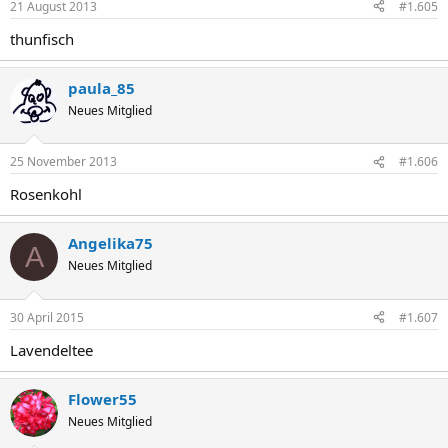
21 August 2013
#1.605
thunfisch
paula_85
Neues Mitglied
25 November 2013
#1.606
Rosenkohl
Angelika75
A
Neues Mitglied
30 April 2015
#1.607
Lavendeltee
Flower55
Neues Mitglied