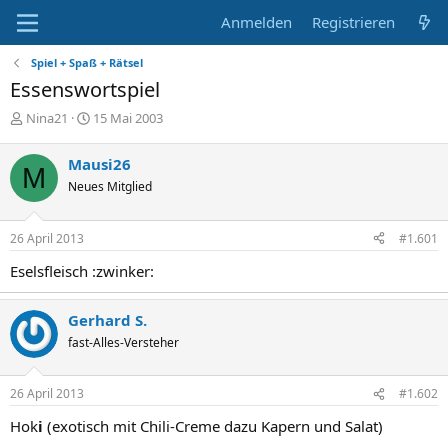
Anmelden
Registrieren
Spiel + Spaß + Rätsel
Essenswortspiel
E
E
Nina21
15 Mai 2003
r
r
s
s
Mausi26
M
t
t
Neues Mitglied
e
e
l
l
l
l
26 April 2013
#1.601
e
t
r
a
Eselsfleisch :zwinker:
m
Gerhard S.
fast-Alles-Versteher
26 April 2013
#1.602
Hok
i
(exotisch mit Chili-Creme dazu Kapern und Salat)