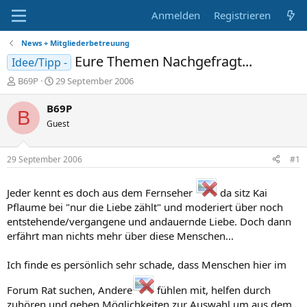
Anmelden
Registrieren
News + Mitgliederbetreuung
Eure Themen Nachgefragt...
Idee/Tipp -
E
E
B69P
29 September 2006
r
r
s
s
B69P
B
t
t
Guest
e
e
l
l
l
l
29 September 2006
#1
e
t
r
a
m
Jeder kennt es doch aus dem Fernseher
da sitz Kai
Pflaume bei "nur die Liebe zählt" und moderiert über noch
entstehende/vergangene und andauernde Liebe. Doch dann
erfährt man nichts mehr über diese Menschen...
Ich finde es persönlich sehr schade, dass Menschen hier im
Forum Rat suchen, Andere
fühlen mit, helfen durch
zuhören und geben Möglichkeiten zur Auswahl um aus dem