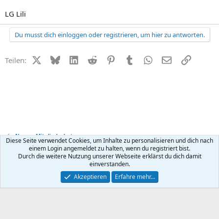
LG Lili
Du musst dich einloggen oder registrieren, um hier zu antworten.
X (Twitter)
Bluesky
LinkedIn
Reddit
Pinterest
Tumblr
WhatsApp
E-Mail
Link
Teilen:
News + Mitgliederbetreuung
Diese Seite verwendet Cookies, um Inhalte zu personalisieren und dich nach
einem Login angemeldet zu halten, wenn du registriert bist.
Durch die weitere Nutzung unserer Webseite erklärst du dich damit
Kontakt
Nutzungsbedingungen
Datenschutz
Hilfe
R
einverstanden.
S
S
®
Community platform by XenForo
© 2010-2026 XenForo Ltd.
Akzeptieren
Erfahre mehr…