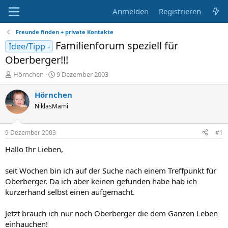
Anmelden
Registrieren
Freunde finden + private Kontakte
Familienforum speziell für
Idee/Tipp -
Oberberger!!!
E
E
Hörnchen
9 Dezember 2003
r
r
s
s
Hörnchen
t
t
NiklasMami
e
e
l
l
l
l
9 Dezember 2003
#1
e
t
r
a
Hallo Ihr Lieben,
m
seit Wochen bin ich auf der Suche nach einem Treffpunkt für
Oberberger. Da ich aber keinen gefunden habe hab ich
kurzerhand selbst einen aufgemacht.
Jetzt brauch ich nur noch Oberberger die dem Ganzen Leben
einhauchen!