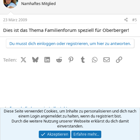
Namhaftes Mitglied
23 März 2009
#5
Dies ist das Thema Familienforum speziell für Oberberger!
Du musst dich einloggen oder registrieren, um hier zu antworten.
X (Twitter)
Bluesky
LinkedIn
Reddit
Pinterest
Tumblr
WhatsApp
E-Mail
Link
Teilen:
Freunde finden + private Kontakte
Diese Seite verwendet Cookies, um Inhalte zu personalisieren und dich nach
einem Login angemeldet zu halten, wenn du registriert bist.
Durch die weitere Nutzung unserer Webseite erklärst du dich damit
Kontakt
Nutzungsbedingungen
Datenschutz
Hilfe
R
einverstanden.
S
S
®
Community platform by XenForo
© 2010-2026 XenForo Ltd.
Akzeptieren
Erfahre mehr…