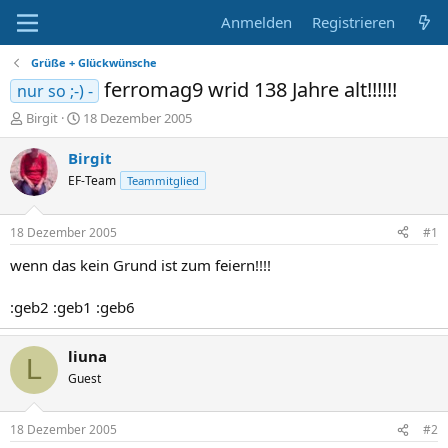
Anmelden
Registrieren
Grüße + Glückwünsche
ferromag9 wrid 138 Jahre alt!!!!!!
nur so ;-) -
E
E
Birgit
18 Dezember 2005
r
r
s
s
Birgit
t
t
EF-Team
Teammitglied
e
e
l
l
l
l
18 Dezember 2005
#1
e
t
r
a
wenn das kein Grund ist zum feiern!!!!
m
:geb2 :geb1 :geb6
liuna
L
Guest
18 Dezember 2005
#2