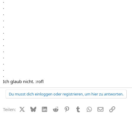
.
.
.
.
.
.
.
.
.
.
.
.
.
Ich glaub nicht. :rofl
Du musst dich einloggen oder registrieren, um hier zu antworten.
X (Twitter)
Bluesky
LinkedIn
Reddit
Pinterest
Tumblr
WhatsApp
E-Mail
Link
Teilen: