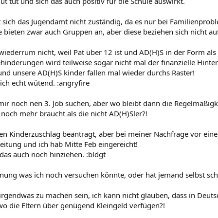
t tut und sich das auch positiv für die Schule auswirkt.
t sich das Jugendamt nicht zuständig, da es nur bei Familienprobl
e bieten zwar auch Gruppen an, aber diese beziehen sich nicht au
wiederrum nicht, weil Pat über 12 ist und AD(H)S in der Form als
hinderungen wird teilweise sogar nicht mal der finanzielle Hinte
 und unsere AD(H)S kinder fallen mal wieder durchs Raster!
h echt wütend. :angryfire
 mir noch nen 3. Job suchen, aber wo bleibt dann die Regelmäßigk
 noch mehr braucht als die nicht AD(H)Sler?!
en Kinderzuschlag beantragt, aber bei meiner Nachfrage vor ein
beitung und ich hab Mitte Feb eingereicht!
 das auch noch hinziehen. :bldgt
ung was ich noch versuchen könnte, oder hat jemand selbst sc
rgendwas zu machen sein, ich kann nicht glauben, dass in Deuts
o die Eltern über genügend Kleingeld verfügen?!