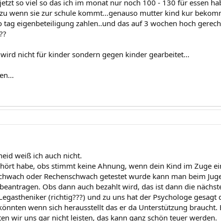
jetzt so viel so das ich im monat nur noch 100 - 130 für essen ha
zu wenn sie zur schule kommt...genauso mutter kind kur bekomm
o tag eigenbeteiligung zahlen..und das auf 3 wochen hoch gerech
??
...wird nicht für kinder sondern gegen kinder gearbeitet...
en...
heid weiß ich auch nicht.
hört habe, obs stimmt keine Ahnung, wenn dein Kind im Zuge ei
Schwach oder Rechenschwach getestet wurde kann man beim Jugen
beantragen. Obs dann auch bezahlt wird, das ist dann die nächst
s Legastheniker (richtig???) und zu uns hat der Psychologe gesag
 könnten wenn sich herausstellt das er da Unterstützung braucht. 
en wir uns gar nicht leisten, das kann ganz schön teuer werden.