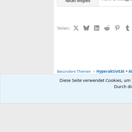
Neues Mitglied
X (Twitter)
Bluesky
LinkedIn
Reddit
Pinter
Teilen:
Besondere Themen
Hyperaktivität + A
Diese Seite verwendet Cookies, um I
Durch di