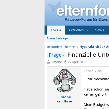
Foren
Aktuelles
News
Neue Beiträge
Besondere Themen
Hyperaktivität + A
Finanzielle Unt
Frage -
E
E
Simone
27 April 2005
r
r
s
s
27 April 2005
t
t
... für Nachhilf
e
e
l
l
l
l
Habe schon säm
e
t
keiner gehört.
Simone
r
a
m
Kampfhase
Mein Budget wi