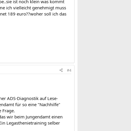
be..sie ist noch klein was kommt
e ich vielleicht genehmigt muss
net 189 euro??woher soll ich das
#4
ner ADS-Diagnostik auf Lese-
damt für so eine "Nachhilfe"
e Frage.
t das wir beim Jungendamt einen
Ein Legasthenietraining selber