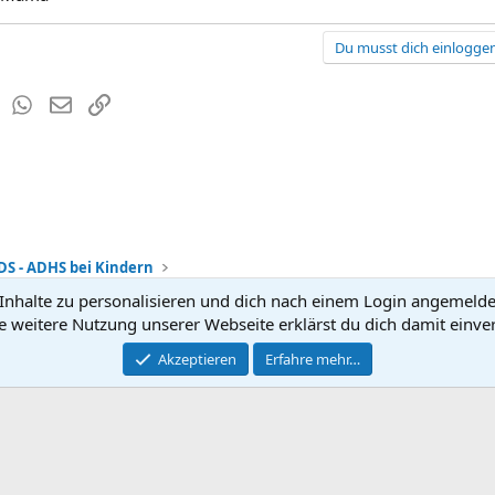
Du musst dich einloggen
est
Tumblr
WhatsApp
E-Mail
Link
DS - ADHS bei Kindern
nhalte zu personalisieren und dich nach einem Login angemeldet 
Kontakt
Nutzun
e weitere Nutzung unserer Webseite erklärst du dich damit einve
®
Community platform by XenForo
Akzeptieren
Erfahre mehr…
© 2010-2026 XenForo Ltd.