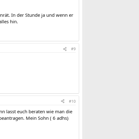
nrät. In der Stunde ja und wenn er
lles hin.
#9
#10
nn lasst euch beraten wie man die
beantragen. Mein Sohn ( 6 adhs)