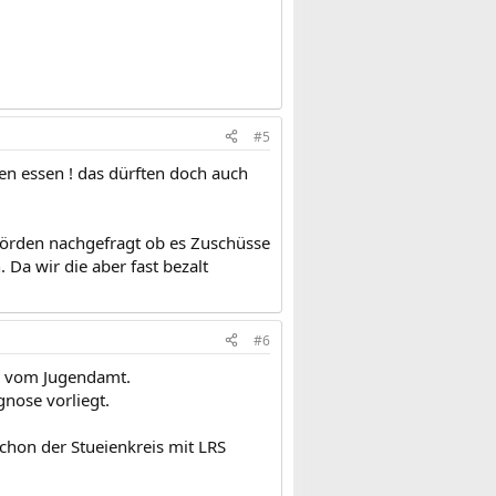
#5
en essen ! das dürften doch auch
ehörden nachgefragt ob es Zuschüsse
 Da wir die aber fast bezalt
#6
e vom Jugendamt.
nose vorliegt.
schon der Stueienkreis mit LRS