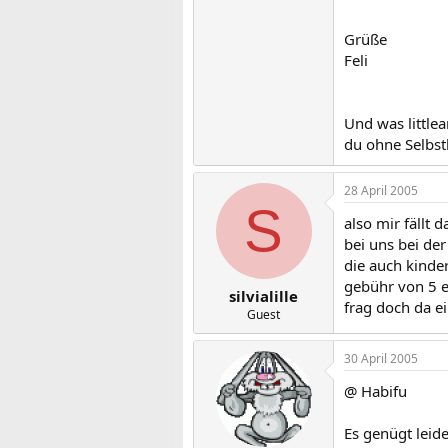
Grüße
Feli
Und was little
du ohne Selbst
28 April 2005
S
also mir fällt d
bei uns bei der
die auch kinde
gebühr von 5 e
silvialille
frag doch da e
Guest
30 April 2005
@ Habifu
Es genügt leide