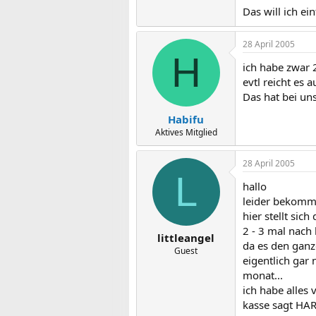
Das will ich ei
28 April 2005
H
ich habe zwar 2
evtl reicht es
Das hat bei un
Habifu
Aktives Mitglied
28 April 2005
L
hallo
leider bekomme
hier stellt si
2 - 3 mal nach
littleangel
da es den ganz
Guest
eigentlich gar 
monat...
ich habe alles 
kasse sagt HART