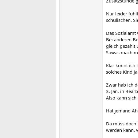
Zusatzstunde gu
Nur leider fühl
schulischen. Si
Das Sozialamt 
Bei anderen Be
gleich gezahlt
Sowas mach mic
Klar könnt ich
solches Kind ja
Zwar hab ich d
3. Jan. in Bear
Also kann sich
Hat jemand Ahn
Da muss doch i
werden kann, w