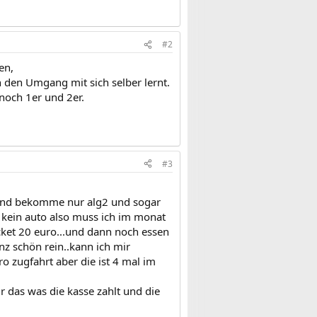
#2
en,
 den Umgang mit sich selber lernt.
noch 1er und 2er.
#3
3)und bekomme nur alg2 und sogar
h kein auto also muss ich im monat
icket 20 euro...und dann noch essen
z schön rein..kann ich mir
pro zugfahrt aber die ist 4 mal im
ur das was die kasse zahlt und die