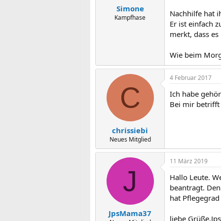
Simone
Nachhilfe hat i
Kampfhase
Er ist einfach
merkt, dass es 
Wie beim Mor
4 Februar 2017
C
Ich habe gehör
Bei mir betriff
chrissiebi
Neues Mitglied
11 März 2019
J
Hallo Leute. W
beantragt. Den
hat Pflegegrad
JpsMama37
liebe Grüße,J