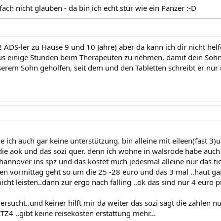
nfach nicht glauben - da bin ich echt stur wie ein Panzer :-D
 ADS-ler zu Hause 9 und 10 Jahre) aber da kann ich dir nicht helf
 aus einige Stunden beim Therapeuten zu nehmen, damit dein Sohn
serem Sohn geholfen, seit dem und den Tabletten schreibt er nur 
 ich auch gar keine unterstützung. bin alleine mit eileen(fast 
ch die aok und das sozi quer. denn ich wohne in walsrode habe auc
 hannover ins spz und das kostet mich jedesmal alleine nur das t
en vormittag geht so um die 25 -28 euro und das 3 mal ..haut gan
nicht leisten..dann zur ergo nach falling ..ok das sind nur 4 euro 
versucht..und keiner hilft mir da weiter das sozi sagt die zahlen n
Z4 ..gibt keine reisekosten erstattung mehr...