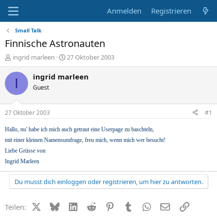
Anmelden
Registrieren
Small Talk
Finnische Astronauten
E
E
ingrid marleen
27 Oktober 2003
r
r
s
s
ingrid marleen
I
t
t
Guest
e
e
l
l
l
l
27 Oktober 2003
#1
e
t
r
a
Hallo, nu' habe ich mich auch getraut eine Userpage zu baschteln,
m
mit einer kleinen Namensumfrage, freu mich, wenn mich wer besucht!
Liebe Grüsse von
Ingrid Marleen
Du musst dich einloggen oder registrieren, um hier zu antworten.
X (Twitter)
Bluesky
LinkedIn
Reddit
Pinterest
Tumblr
WhatsApp
E-Mail
Link
Teilen: