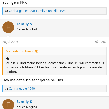
auch gern FKK
Carina_gabler1990
,
Family S
und
rilo_1990
R
e
a
Family S
k
F
t
Neues Mitglied
i
o
n
28 Juli 2026
#62
e
n
Michaelam schrieb:
:
Hi,
ich bin 39 und meine beiden Töchter sind 8 und 11. Wir kommen aus
Schleswig-Holstein. Gibt es hier noch andere gleichgesinnte aus der
Region?
Hey meldet euch sehr gerne bei uns
Carina_gabler1990
R
e
a
Family S
k
F
t
Neues Mitglied