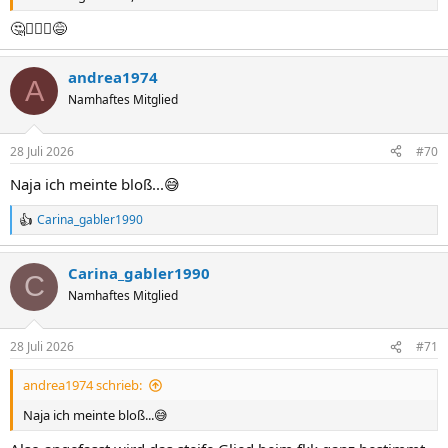
🤔🤷🏼‍♂️😅
andrea1974
A
Namhaftes Mitglied
28 Juli 2026
#70
Naja ich meinte bloß...😅
Carina_gabler1990
R
e
a
Carina_gabler1990
k
C
t
Namhaftes Mitglied
i
o
n
28 Juli 2026
#71
e
n
andrea1974 schrieb:
:
Naja ich meinte bloß...😅