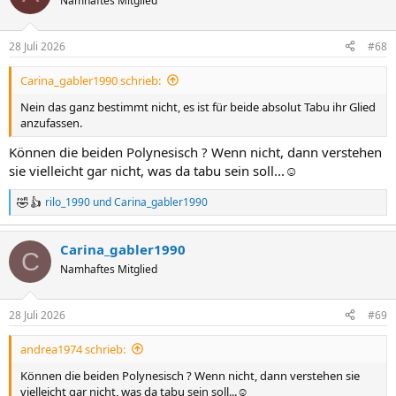
Namhaftes Mitglied
i
o
n
28 Juli 2026
#68
e
n
Carina_gabler1990 schrieb:
:
Nein das ganz bestimmt nicht, es ist für beide absolut Tabu ihr Glied
anzufassen.
Können die beiden Polynesisch ? Wenn nicht, dann verstehen
sie vielleicht gar nicht, was da tabu sein soll...☺️
rilo_1990
und
Carina_gabler1990
R
e
a
Carina_gabler1990
k
C
t
Namhaftes Mitglied
i
o
n
28 Juli 2026
#69
e
n
andrea1974 schrieb:
:
Können die beiden Polynesisch ? Wenn nicht, dann verstehen sie
vielleicht gar nicht, was da tabu sein soll...☺️