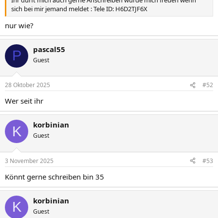
Ihr dürft mich auch gerne Anschreiben würde mich freuen wenn
sich bei mir jemand meldet : Tele ID: H6D2TJF6X
nur wie?
pascal55
P
Guest
28 Oktober 2025
#52
Wer seit ihr
korbinian
K
Guest
3 November 2025
#53
Könnt gerne schreiben bin 35
korbinian
K
Guest