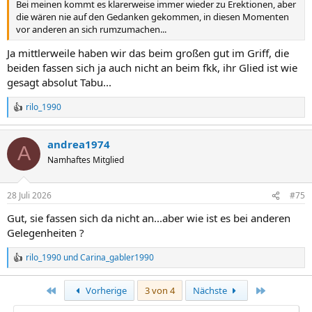
Bei meinen kommt es klarerweise immer wieder zu Erektionen, aber
die wären nie auf den Gedanken gekommen, in diesen Momenten
vor anderen an sich rumzumachen...
Ja mittlerweile haben wir das beim großen gut im Griff, die
beiden fassen sich ja auch nicht an beim fkk, ihr Glied ist wie
gesagt absolut Tabu...
rilo_1990
R
e
a
andrea1974
k
A
t
Namhaftes Mitglied
i
o
n
28 Juli 2026
#75
e
n
Gut, sie fassen sich da nicht an...aber wie ist es bei anderen
:
Gelegenheiten ?
rilo_1990
und
Carina_gabler1990
R
e
a
Erste
Letzte
Vorherige
3 von 4
Nächste
k
t