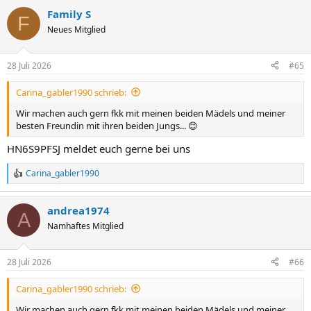
a
Family S
k
F
t
Neues Mitglied
i
o
n
28 Juli 2026
#65
e
n
Carina_gabler1990 schrieb:
:
Wir machen auch gern fkk mit meinen beiden Mädels und meiner
besten Freundin mit ihren beiden Jungs... 😊
HN6S9PFSJ meldet euch gerne bei uns
Carina_gabler1990
R
e
a
andrea1974
k
A
t
Namhaftes Mitglied
i
o
n
28 Juli 2026
#66
e
n
Carina_gabler1990 schrieb:
:
Wir machen auch gern fkk mit meinen beiden Mädels und meiner