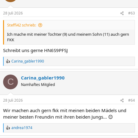
i
o
n
28 Juli 2026
#63
e
n
Steffi42 schrieb:
:
Ich mache mit meiner Tochter (9) und meinem Sohn (11) auch gern
FKK
Schreibt uns gerne HN6S9PFSJ
Carina_gabler1990
R
e
a
Carina_gabler1990
k
C
t
Namhaftes Mitglied
i
o
n
28 Juli 2026
#64
e
n
Wir machen auch gern fkk mit meinen beiden Mädels und
:
meiner besten Freundin mit ihren beiden Jungs... 😊
andrea1974
R
e