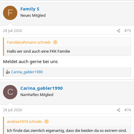
a
Family S
k
F
t
Neues Mitglied
i
o
n
28 Juli 2026
#73
e
n
FamilieLehmann schrieb:
:
Hallo wir sind auch eine FKK Familie
Meldet auch gerne bei uns
Carina_gabler1990
R
e
a
Carina_gabler1990
k
C
t
Namhaftes Mitglied
i
o
n
28 Juli 2026
#74
e
n
andrea1974 schrieb:
:
Ich finde das ziemlich eigenartig, dass die beiden da so extrem sind.