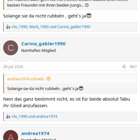
besten Freundin mit ihren beiden Jungs... 😊
😎
Solange sie da nicht rubbeln , geht´s ja
rilo_1990
,
Mark_1980
und
Carina_gabler1990
R
e
a
Carina_gabler1990
k
C
t
Namhaftes Mitglied
i
o
n
28 Juli 2026
#67
e
n
andrea1974 schrieb:
:
😎
Solange sie da nicht rubbeln , geht´s ja
Nein das ganz bestimmt nicht, es ist für beide absolut Tabu
ihr Glied anzufassen.
rilo_1990
und
andrea1974
R
e
a
andrea1974
k
A
t