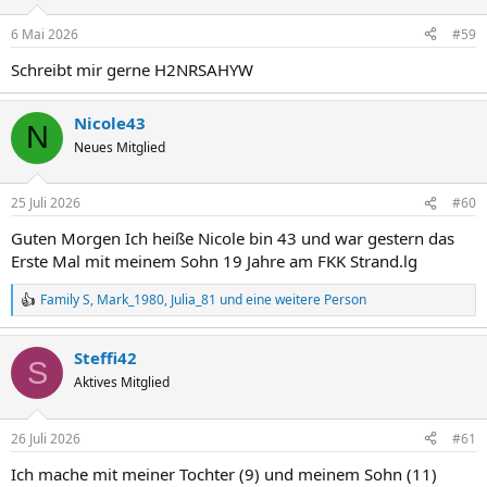
6 Mai 2026
#59
Schreibt mir gerne H2NRSAHYW
Nicole43
N
Neues Mitglied
25 Juli 2026
#60
Guten Morgen Ich heiße Nicole bin 43 und war gestern das
Erste Mal mit meinem Sohn 19 Jahre am FKK Strand.lg
Family S
,
Mark_1980
,
Julia_81
und eine weitere Person
R
e
a
Steffi42
k
S
t
Aktives Mitglied
i
o
n
26 Juli 2026
#61
e
n
Ich mache mit meiner Tochter (9) und meinem Sohn (11)
: