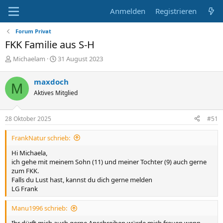
Anmelden
Registrieren
Forum Privat
FKK Familie aus S-H
E
E
Michaelam
31 August 2023
r
r
s
s
maxdoch
M
t
t
Aktives Mitglied
e
e
l
l
l
l
28 Oktober 2025
#51
e
t
r
a
FrankNatur schrieb:
m
Hi Michaela,
ich gehe mit meinem Sohn (11) und meiner Tochter (9) auch gerne
zum FKK.
Falls du Lust hast, kannst du dich gerne melden
LG Frank
Manu1996 schrieb: