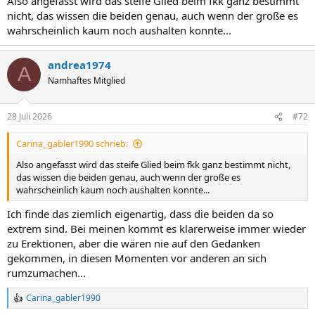
Also angefasst wird das steife Glied beim fkk ganz bestimmt
nicht, das wissen die beiden genau, auch wenn der große es
wahrscheinlich kaum noch aushalten konnte...
andrea1974
A
Namhaftes Mitglied
28 Juli 2026
#72
Carina_gabler1990 schrieb:
Also angefasst wird das steife Glied beim fkk ganz bestimmt nicht,
das wissen die beiden genau, auch wenn der große es
wahrscheinlich kaum noch aushalten konnte...
Ich finde das ziemlich eigenartig, dass die beiden da so
extrem sind. Bei meinen kommt es klarerweise immer wieder
zu Erektionen, aber die wären nie auf den Gedanken
gekommen, in diesen Momenten vor anderen an sich
rumzumachen...
Carina_gabler1990
R
e