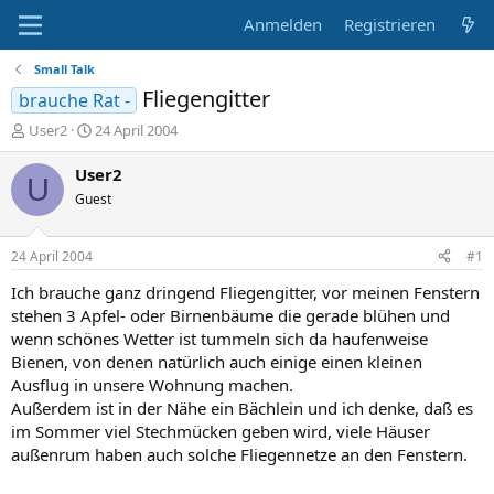
Anmelden
Registrieren
Small Talk
Fliegengitter
brauche Rat -
E
E
User2
24 April 2004
r
r
s
s
User2
U
t
t
Guest
e
e
l
l
l
l
24 April 2004
#1
e
t
r
a
Ich brauche ganz dringend Fliegengitter, vor meinen Fenstern
m
stehen 3 Apfel- oder Birnenbäume die gerade blühen und
wenn schönes Wetter ist tummeln sich da haufenweise
Bienen, von denen natürlich auch einige einen kleinen
Ausflug in unsere Wohnung machen.
Außerdem ist in der Nähe ein Bächlein und ich denke, daß es
im Sommer viel Stechmücken geben wird, viele Häuser
außenrum haben auch solche Fliegennetze an den Fenstern.