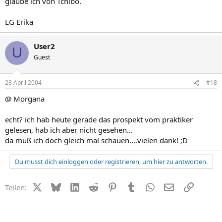
glaube ich von Tchibo.
LG Erika
User2
U
Guest
28 April 2004
#18
@ Morgana
echt? ich hab heute gerade das prospekt vom praktiker
gelesen, hab ich aber nicht gesehen...
da muß ich doch gleich mal schauen....vielen dank! ;D
Du musst dich einloggen oder registrieren, um hier zu antworten.
X (Twitter)
Bluesky
LinkedIn
Reddit
Pinterest
Tumblr
WhatsApp
E-Mail
Link
Teilen: