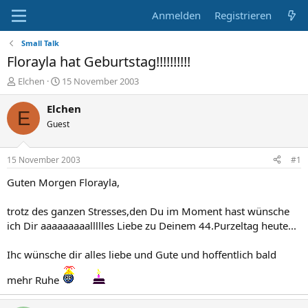
Anmelden
Registrieren
Small Talk
Florayla hat Geburtstag!!!!!!!!!!
E
E
Elchen
15 November 2003
r
r
s
s
Elchen
E
t
t
Guest
e
e
l
l
l
l
15 November 2003
#1
e
t
r
a
Guten Morgen Florayla,
m
trotz des ganzen Stresses,den Du im Moment hast wünsche
ich Dir aaaaaaaaallllles Liebe zu Deinem 44.Purzeltag heute...
Ihc wünsche dir alles liebe und Gute und hoffentlich bald
mehr Ruhe