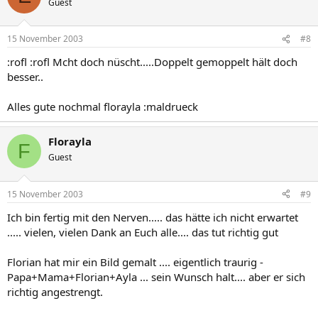
Guest
15 November 2003
#8
:rofl :rofl Mcht doch nüscht.....Doppelt gemoppelt hält doch
besser..
Alles gute nochmal florayla :maldrueck
Florayla
F
Guest
15 November 2003
#9
Ich bin fertig mit den Nerven..... das hätte ich nicht erwartet
..... vielen, vielen Dank an Euch alle.... das tut richtig gut
Florian hat mir ein Bild gemalt .... eigentlich traurig -
Papa+Mama+Florian+Ayla ... sein Wunsch halt.... aber er sich
richtig angestrengt.