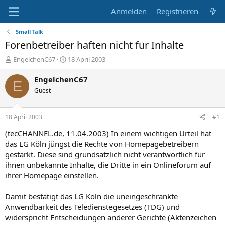
Anmelden
Registrieren
Small Talk
Forenbetreiber haften nicht für Inhalte
E
E
EngelchenC67
18 April 2003
r
r
s
s
EngelchenC67
E
t
t
Guest
e
e
l
l
l
l
18 April 2003
#1
e
t
r
a
(tecCHANNEL.de, 11.04.2003) In einem wichtigen Urteil hat
m
das LG Köln jüngst die Rechte von Homepagebetreibern
gestärkt. Diese sind grundsätzlich nicht verantwortlich für
ihnen unbekannte Inhalte, die Dritte in ein Onlineforum auf
ihrer Homepage einstellen.
Damit bestätigt das LG Köln die uneingeschränkte
Anwendbarkeit des Teledienstegesetzes (TDG) und
widerspricht Entscheidungen anderer Gerichte (Aktenzeichen