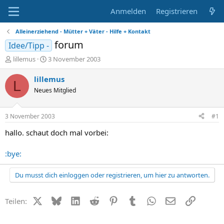
Anmelden
Registrieren
Alleinerziehend - Mütter + Väter - Hilfe + Kontakt
forum
Idee/Tipp -
E
E
lillemus
3 November 2003
r
r
s
s
lillemus
L
t
t
Neues Mitglied
e
e
l
l
l
l
3 November 2003
#1
e
t
r
a
hallo. schaut doch mal vorbei:
m
:bye:
Du musst dich einloggen oder registrieren, um hier zu antworten.
X (Twitter)
Bluesky
LinkedIn
Reddit
Pinterest
Tumblr
WhatsApp
E-Mail
Link
Teilen: