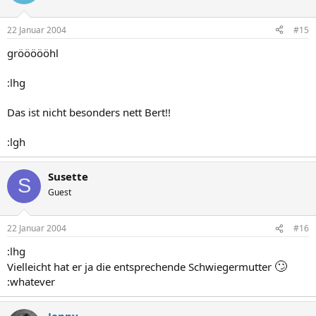
22 Januar 2004
#15
gröööööhl
:lhg
Das ist nicht besonders nett Bert!!
:lgh
Susette
S
Guest
22 Januar 2004
#16
:lhg
🙄
Vielleicht hat er ja die entsprechende Schwiegermutter
:whatever