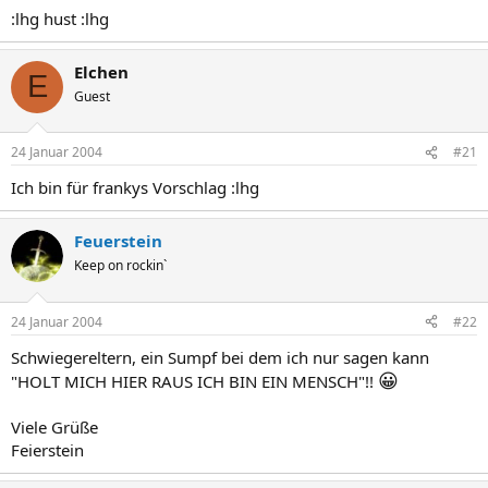
:lhg hust :lhg
Elchen
E
Guest
24 Januar 2004
#21
Ich bin für frankys Vorschlag :lhg
Feuerstein
Keep on rockin`
24 Januar 2004
#22
Schwiegereltern, ein Sumpf bei dem ich nur sagen kann
😀
"HOLT MICH HIER RAUS ICH BIN EIN MENSCH"!!
Viele Grüße
Feierstein