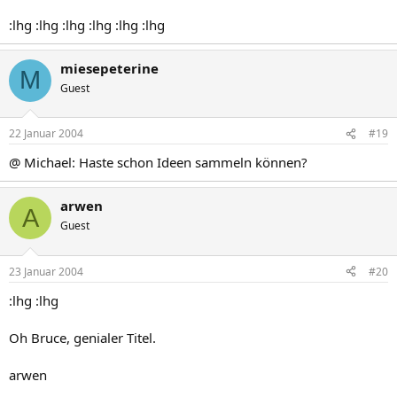
:lhg :lhg :lhg :lhg :lhg :lhg
miesepeterine
M
Guest
22 Januar 2004
#19
@ Michael: Haste schon Ideen sammeln können?
arwen
A
Guest
23 Januar 2004
#20
:lhg :lhg
Oh Bruce, genialer Titel.
arwen