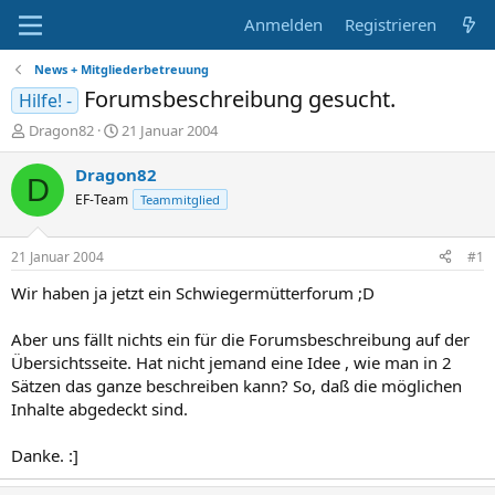
Anmelden
Registrieren
News + Mitgliederbetreuung
Forumsbeschreibung gesucht.
Hilfe! -
E
E
Dragon82
21 Januar 2004
r
r
s
s
Dragon82
D
t
t
EF-Team
Teammitglied
e
e
l
l
l
l
21 Januar 2004
#1
e
t
r
a
Wir haben ja jetzt ein Schwiegermütterforum ;D
m
Aber uns fällt nichts ein für die Forumsbeschreibung auf der
Übersichtsseite. Hat nicht jemand eine Idee , wie man in 2
Sätzen das ganze beschreiben kann? So, daß die möglichen
Inhalte abgedeckt sind.
Danke. :]