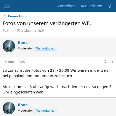
Anmelden
Registrieren
Unsere Fotos!
Fotos von unserem verlängerten WE.
E
E
Ilona
3 Oktober 2005
r
r
s
s
Ilona
t
t
Moderator
Teammitglied
e
e
l
l
l
l
3 Oktober 2005
#1
e
t
r
a
So zunächst die Fotos von 28. - 30.09 Wir waren in der Zeit
m
bei papalagi und radiomann zu besuch.
Alex ist um ca. 6 uhr aufgewacht nachdem er erst so gegen 5
Uhr eingeschlafen war.
Ilona
Moderator
Teammitglied