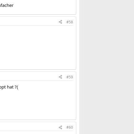
nfacher
#58
#59
pt hat ?(
#60