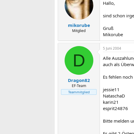
Hallo,
sind schon irg
mikorube
Gruß
Mitglied
Mikorube
5 Juni 2004
D
Alle Auszahlun
auch als Überwe
Es fehlen noch
Dragon82
EF-Team
jessie11
Teammitglied
NataschaD
karin21
esprit24876
Bitte melden u
Es gibt 2 Öste