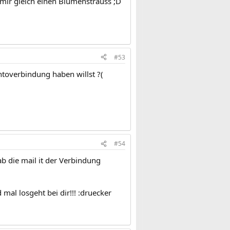
u mir gleich einen Blumenstrauss ;D
#53
ontoverbindung haben willst ?(
#54
b die mail it der Verbindung
mal losgeht bei dir!!! :druecker