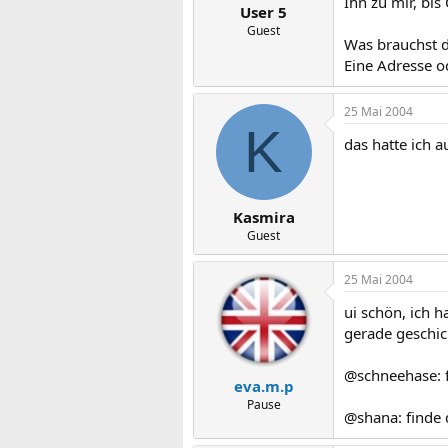
Ihn zu mir, bis
User 5
Guest
Was brauchst d
Eine Adresse o
25 Mai 2004
K
das hatte ich a
Kasmira
Guest
25 Mai 2004
ui schön, ich 
gerade geschick
@schneehase: fa
eva.m.p
Pause
@shana: finde d