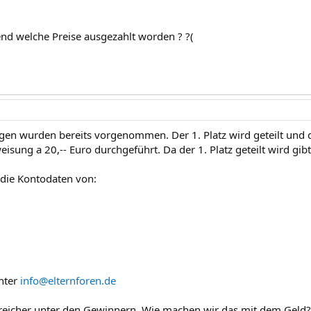
end welche Preise ausgezahlt worden ? ?(
gen wurden bereits vorgenommen. Der 1. Platz wird geteilt und
isung a 20,-- Euro durchgeführt. Da der 1. Platz geteilt wird gib
 die Kontodaten von:
nter
info@elternforen.de
rreicher unter den Gewinnern. Wie machen wir das mit dem Geld? 