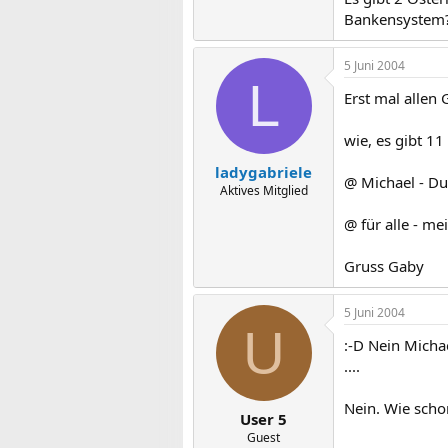
Bankensystem
5 Juni 2004
L
Erst mal allen
wie, es gibt 1
ladygabriele
@ Michael - Du
Aktives Mitglied
@ für alle - me
Gruss Gaby
5 Juni 2004
U
:-D Nein Micha
....
Nein. Wie schon
User 5
Guest