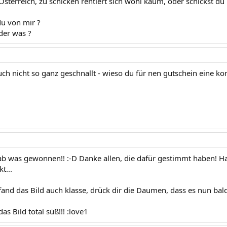
 Österreich, zu schicken rentiert sich wohl kaum, oder schickst d
u von mir ?
der was ?
uch nicht so ganz geschnallt - wieso du für nen gutschein eine k
hab was gewonnen!! :-D Danke allen, die dafür gestimmt haben! Ha
t...
nd das Bild auch klasse, drück dir die Daumen, dass es nun bald 
as Bild total süß!!! :love1