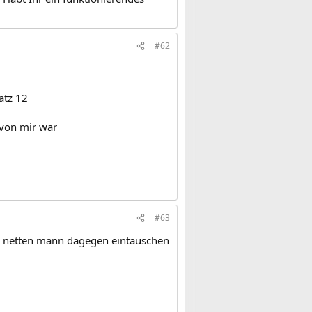
#62
atz 12
 von mir war
#63
ne netten mann dagegen eintauschen