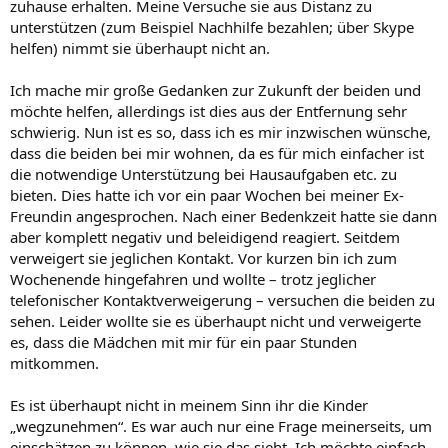
zuhause erhalten. Meine Versuche sie aus Distanz zu
unterstützen (zum Beispiel Nachhilfe bezahlen; über Skype
helfen) nimmt sie überhaupt nicht an.
Ich mache mir große Gedanken zur Zukunft der beiden und
möchte helfen, allerdings ist dies aus der Entfernung sehr
schwierig. Nun ist es so, dass ich es mir inzwischen wünsche,
dass die beiden bei mir wohnen, da es für mich einfacher ist
die notwendige Unterstützung bei Hausaufgaben etc. zu
bieten. Dies hatte ich vor ein paar Wochen bei meiner Ex-
Freundin angesprochen. Nach einer Bedenkzeit hatte sie dann
aber komplett negativ und beleidigend reagiert. Seitdem
verweigert sie jeglichen Kontakt. Vor kurzen bin ich zum
Wochenende hingefahren und wollte – trotz jeglicher
telefonischer Kontaktverweigerung – versuchen die beiden zu
sehen. Leider wollte sie es überhaupt nicht und verweigerte
es, dass die Mädchen mit mir für ein paar Stunden
mitkommen.
Es ist überhaupt nicht in meinem Sinn ihr die Kinder
„wegzunehmen“. Es war auch nur eine Frage meinerseits, um
einschätzen zu können, wie sie das sieht. Ich möchte einfach,