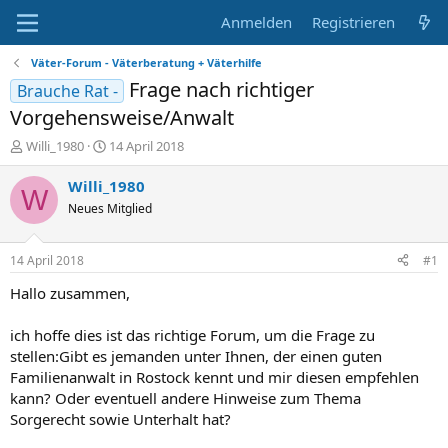
Anmelden
Registrieren
Väter-Forum - Väterberatung + Väterhilfe
Frage nach richtiger
Brauche Rat -
Vorgehensweise/Anwalt
E
E
Willi_1980
14 April 2018
r
r
s
s
Willi_1980
W
t
t
Neues Mitglied
e
e
l
l
l
l
14 April 2018
#1
e
t
r
a
Hallo zusammen,
m
ich hoffe dies ist das richtige Forum, um die Frage zu
stellen:Gibt es jemanden unter Ihnen, der einen guten
Familienanwalt in Rostock kennt und mir diesen empfehlen
kann? Oder eventuell andere Hinweise zum Thema
Sorgerecht sowie Unterhalt hat?