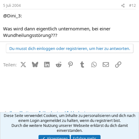
5 Juli 2004
#12
@Dini_3:
Was wird dann eigentlich unternommen, bei einer
Wundheilungsstörung???
Du musst dich einloggen oder registrieren, um hier zu antworten.
X (Twitter)
Bluesky
LinkedIn
Reddit
Pinterest
Tumblr
WhatsApp
E-Mail
Link
Teilen:
Komplikationen, Frühgeburt und Fehlgeburt
Diese Seite verwendet Cookies, um Inhalte zu personalisieren und dich nach
einem Login angemeldet zu halten, wenn du registriert bist.
Durch die weitere Nutzung unserer Webseite erklärst du dich damit
Kontakt
Nutzungsbedingungen
Datenschutz
Hilfe
R
einverstanden.
S
S
®
Community platform by XenForo
© 2010-2026 XenForo Ltd.
Akzeptieren
Erfahre mehr…