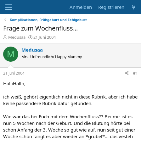
Anmelden
Registrieren
Komplikationen, Frühgeburt und Fehlgeburt
Frage zum Wochenfluss...
E
E
Medusaa
21 Juni 2004
r
r
s
s
Medusaa
M
t
t
Mrs. Unfreundlich/ Happy Mummy
e
e
l
l
l
l
21 Juni 2004
#1
e
t
r
a
HalliHallo,
m
ich weiß, gehört eigentlich nicht in diese Rubrik, aber ich habe
keine passendere Rubrik dafür gefunden.
Wie war das bei Euch mit dem Wochenflluss?? Bei mir ist es
nun 5 Wochen nach der Geburt. Und die Blutung hörte bei
schon Anfang der 3. Woche so gut wie auf, nun seit gut einer
Woche schon fängt es aber wieder an *grübel*... das vesteh